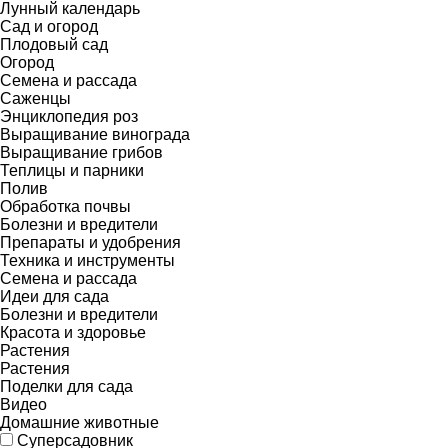
Лунный календарь
Сад и огород
Плодовый сад
Огород
Семена и рассада
Саженцы
Энциклопедия роз
Выращивание винограда
Выращивание грибов
Теплицы и парники
Полив
Обработка почвы
Болезни и вредители
Препараты и удобрения
Техника и инструменты
Семена и рассада
Идеи для сада
Болезни и вредители
Красота и здоровье
Растения
Растения
Поделки для сада
Видео
Домашние животные
Суперсадовник