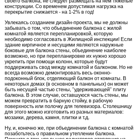
своего балкона, не следует размещать на нем тяжелые
конструкции. Со временем допустимая нагрузка на
перекрытие снижается - на 1-2% в год!
Увлекаясь созданием дизайн-проекта, мы не должны
забывать о том, что объединение балкона с жилой
комнатой является перепланировкой, которую
необходимо согласовать в Жилищной инспекции! Если
здание кирпичное и несущими являются наружные
боковые для балкона стены, объединение наиболее
возможно, но при перепланировке их нужно хорошо
укрепить при помощи колонн, которые будут
поддерживать свод между комнатой и балконом. Но не
всегда возможно демонтировать весь оконно-
подоконный блок, отделяющий балкон от комнаты. В
некоторых домах (в основном в панельных) он может
быть несущей частью стены, "удерживающей" плиту
балкона. В этом случае, оставшуюся часть стены, мы
можем превратить в барную стойку, в рабочую
поверхность или полочку для телевизора. Столешницу
для этого можно изготовить из разных материалов:
мозаики, дерева, камня, плитки и т.д.
Ну, и, конечно же, при объединении балкона с комнатой
позаботьтесь о правильном утеплении балкона.