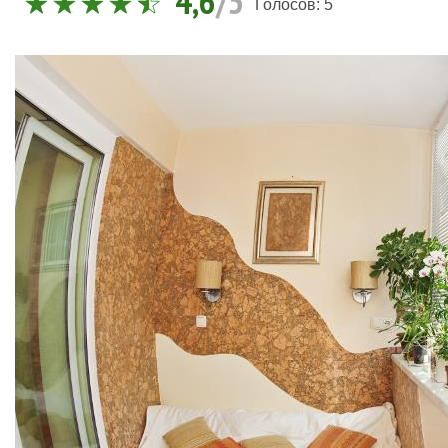
4,6
/5
Голосов:
5