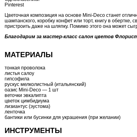
Pinterest
Цветочная композиция на основе
Mini-Deco
станет отлич
шампанского, коробку конфет или торт, книгу в обертке,
пристроить даже на шляпку. Помимо этого она может сыгр
Благодарим за мастер-класс салон цветов
Флорист
МАТЕРИАЛЫ
тонкая проволока
листья салоу
гипсофила
рускус мелколистный (итальянский)
оазис Mini-Deco — 1 шт
веточки эвкалипта
цветок цимбидиума
лизиантус (эустома)
ленточка
бантики или бусинки для украшения (при желании)
ИНСТРУМЕНТЫ