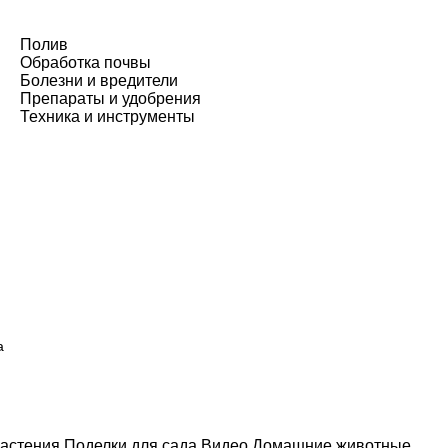
Полив
Обработка почвы
Болезни и вредители
Препараты и удобрения
Техника и инструменты
а
астения
Поделки для сада
Видео
Домашние животные