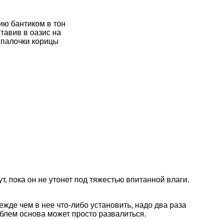
ию бантиком в тон
тавив в оазис на
 палочки корицы
ут, пока он не утонет под тяжестью впитанной влаги.
жде чем в нее что-либо установить, надо два раза
блем основа может просто развалиться.