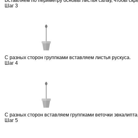
Вставляем по периметру основы листья салау, чтобы скр
Шаг 3
С разных сторон группками вставляем листья рускуса.
Шаг 4
С разных сторон вставляем группками веточки эвкалипта
Шаг 5