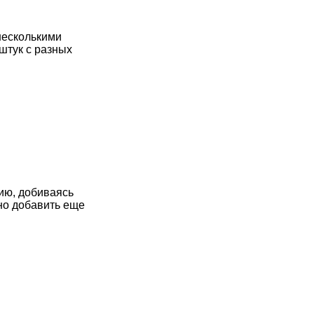
несколькими
штук с разных
ию, добиваясь
но добавить еще