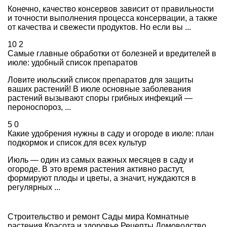
Конечно, качество консервов зависит от правильности
и точности выполнения процесса консервации, а также
от качества и свежести продуктов. Но если вы ...
10
2
Самые главные обработки от болезней и вредителей в
июле: удобный список препаратов
Ловите июльский список препаратов для защиты
ваших растений! В июле основные заболевания
растений вызывают споры грибных инфекций —
пероноспороз, ...
5
0
Какие удобрения нужны в саду и огороде в июле: план
подкормок и список для всех культур
Июль — один из самых важных месяцев в саду и
огороде. В это время растения активно растут,
формируют плоды и цветы, а значит, нуждаются в
регулярных ...
Строительство и ремонт
Сады мира
Комнатные
растения
Красота и здоровье
Рецепты
Домоводство