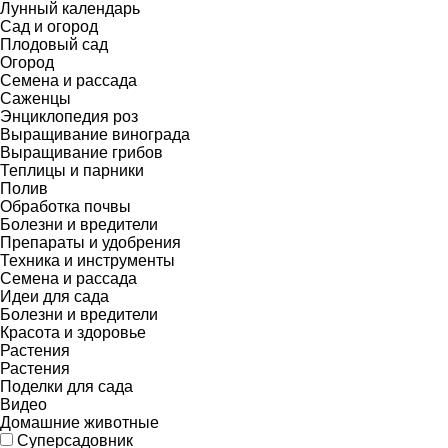
Лунный календарь
Сад и огород
Плодовый сад
Огород
Семена и рассада
Саженцы
Энциклопедия роз
Выращивание винограда
Выращивание грибов
Теплицы и парники
Полив
Обработка почвы
Болезни и вредители
Препараты и удобрения
Техника и инструменты
Семена и рассада
Идеи для сада
Болезни и вредители
Красота и здоровье
Растения
Растения
Поделки для сада
Видео
Домашние животные
Суперсадовник