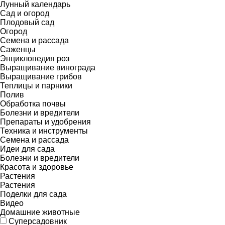
Лунный календарь
Сад и огород
Плодовый сад
Огород
Семена и рассада
Саженцы
Энциклопедия роз
Выращивание винограда
Выращивание грибов
Теплицы и парники
Полив
Обработка почвы
Болезни и вредители
Препараты и удобрения
Техника и инструменты
Семена и рассада
Идеи для сада
Болезни и вредители
Красота и здоровье
Растения
Растения
Поделки для сада
Видео
Домашние животные
Суперсадовник