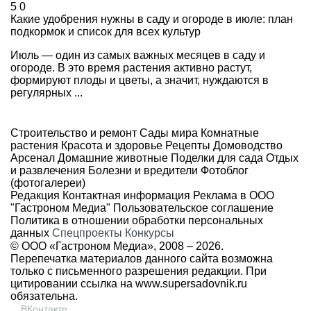
5
0
Какие удобрения нужны в саду и огороде в июле: план
подкормок и список для всех культур
Июль — один из самых важных месяцев в саду и
огороде. В это время растения активно растут,
формируют плоды и цветы, а значит, нуждаются в
регулярных ...
Строительство и ремонт
Сады мира
Комнатные
растения
Красота и здоровье
Рецепты
Домоводство
Арсенал
Домашние животные
Поделки для сада
Отдых
и развлечения
Болезни и вредители
Фотоблог
(фотогалереи)
Редакция
Контактная информация
Реклама в ООО
"Гастроном Медиа"
Пользовательское соглашение
Политика в отношении обработки персональных
данных
Спецпроекты
Конкурсы
© ООО «Гастроном Медиа», 2008 –
2026.
Перепечатка материалов данного сайта возможна
только с письменного разрешения редакции. При
цитировании ссылка на
www.supersadovnik.ru
обязательна.
ВКонтакте