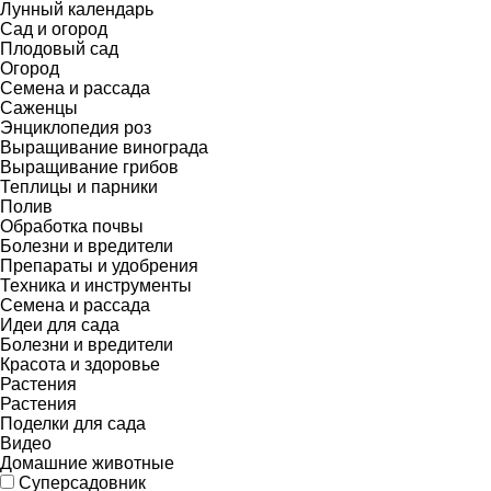
Лунный календарь
Сад и огород
Плодовый сад
Огород
Семена и рассада
Саженцы
Энциклопедия роз
Выращивание винограда
Выращивание грибов
Теплицы и парники
Полив
Обработка почвы
Болезни и вредители
Препараты и удобрения
Техника и инструменты
Семена и рассада
Идеи для сада
Болезни и вредители
Красота и здоровье
Растения
Растения
Поделки для сада
Видео
Домашние животные
Суперсадовник