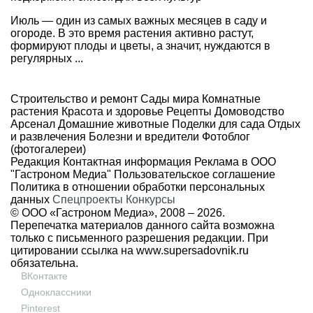
Июль — один из самых важных месяцев в саду и
огороде. В это время растения активно растут,
формируют плоды и цветы, а значит, нуждаются в
регулярных ...
Строительство и ремонт
Сады мира
Комнатные
растения
Красота и здоровье
Рецепты
Домоводство
Арсенал
Домашние животные
Поделки для сада
Отдых
и развлечения
Болезни и вредители
Фотоблог
(фотогалереи)
Редакция
Контактная информация
Реклама в ООО
"Гастроном Медиа"
Пользовательское соглашение
Политика в отношении обработки персональных
данных
Спецпроекты
Конкурсы
© ООО «Гастроном Медиа», 2008 –
2026.
Перепечатка материалов данного сайта возможна
только с письменного разрешения редакции. При
цитировании ссылка на
www.supersadovnik.ru
обязательна.
ВКонтакте
Одноклассники
Pinterest