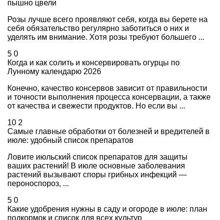
пышно цвели
Розы лучше всего проявляют себя, когда вы берете на
себя обязательство регулярно заботиться о них и
уделять им внимание. Хотя розы требуют большего ...
5
0
Когда и как солить и консервировать огурцы по
Лунному календарю 2026
Конечно, качество консервов зависит от правильности
и точности выполнения процесса консервации, а также
от качества и свежести продуктов. Но если вы ...
10
2
Самые главные обработки от болезней и вредителей в
июле: удобный список препаратов
Ловите июльский список препаратов для защиты
ваших растений! В июле основные заболевания
растений вызывают споры грибных инфекций —
пероноспороз, ...
5
0
Какие удобрения нужны в саду и огороде в июле: план
подкормок и список для всех культур