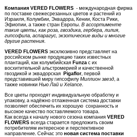
Компания VERED FLOWERS
- международная фирма
по поставке свежесрезанных цветов и растений из
Израиля, Колумбии, Эквадора, Кении, Коста Рики,
Эфиопии, а также стран Европы.
В ассортименте
такие цветы, как роза, гвоздика, гербера, лилия,
гипсофила, аспарагус, экзотические виды и многие
другие растения.
VERED FLOWERS
эксклюзивно представляет на
российском рынке продукцию таких известных
плантаций, как колумбийская
Funza
с их
восхитительной альстромерией и качественной
гвоздикой и эквадорская
Pigaflor
, первой
представившей миру гипсофилу
Миллион звезд
, а
также новинки
Нью Лай и Xelance
.
Все цветы проходят индивидуальную обработку и
упаковку, а надёжно отлаженная система доставки
позволяет обеспечить их хорошую сохранность и
высокое качество поставляемого товара.
Как всегда к началу нового сезона компания
VERED
FLOWERS
всегда старается предложить своим
потребителям интересное и перспективное
направление. Сейчас это
новая система поставки