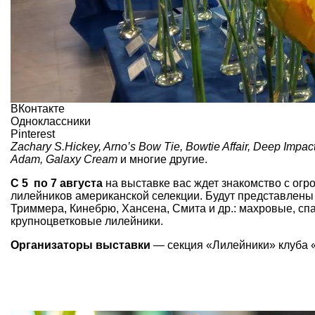
ВКонтакте
Одноклассники
Pinterest
Zachary S.Hickey, Arno’s Bow Tie, Bowtie Affair, Deep Impact
Adam, Galaxy Cream
и многие другие.
С 5 по 7 августа
на выставке вас ждет знакомство с о
лилейников американской селекции. Будут представлены 
Триммера, Кинебрю, Хансена, Смита и др.: махровые, с
крупноцветковые лилейники.
Организаторы выставки
— секция «Лилейники» клуба