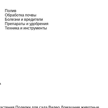
Полив
Обработка почвы
Болезни и вредители
Препараты и удобрения
Техника и инструменты
а
астения
Поделки для сада
Видео
Домашние животные