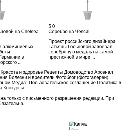
5
0
цовой на Chelsea
Серебро на Челси!
Проект российского дизайнера
в алюминиевых
Татьяны Гольцовой завоевал
аботы
серебряную медаль на самой
Германии в
престижной в мире ...
рского ...
Красота и здоровье
Рецепты
Домоводство
Арсенал
ения
Болезни и вредители
Фотоблог (фотогалереи)
роном Медиа"
Пользовательское соглашение
Политика в
ы
Конкурсы
на только с письменного разрешения редакции. При
язательна.