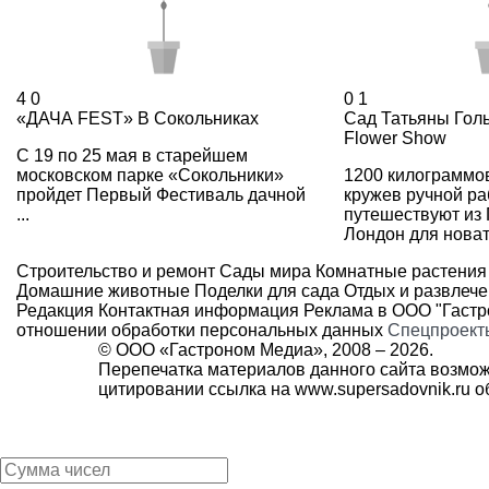
4
0
0
1
«ДАЧА FEST» В Сокольниках
Сад Татьяны Голь
Flower Show
С 19 по 25 мая в старейшем
московском парке «Сокольники»
1200 килограммо
пройдет Первый Фестиваль дачной
кружев ручной р
...
путешествуют из 
Лондон для новато
Строительство и ремонт
Сады мира
Комнатные растения
Домашние животные
Поделки для сада
Отдых и развлеч
Редакция
Контактная информация
Реклама в ООО "Гаст
отношении обработки персональных данных
Спецпроект
© ООО «Гастроном Медиа», 2008 –
2026.
Перепечатка материалов данного сайта возмож
цитировании ссылка на
www.supersadovnik.ru
об