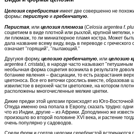
Целозия серебристая
имеет две совершенно не похожи
формы:
перистую
и
гребенчатую
.
Перистая
, или
целозия плюмоза
(
Celosia argentea f. p
соцветием в виде плотной или рыхлой, крупной метелки
ли плюмаж, то ли миниатюрное пламя костра. Может быть
дала название всему виду, ведь в переводе с греческого 
означает "горящий", "пылающий."
Другуюя форму,
целозию гребенчатую
, или
целозию 
argentea
f. cristata
), в народе часто называют "петушиным 
необычная форма соцветия возникла в результате доволь
ботанике явления – фасциации, то есть разрастания верх
цветоноса. Все его веточки срослись вместе, образовав 
извилистое в верхней части цветоложе, на котором плотно
расположены многочисленные мелкие цветки.
Дикие предки этой целозии происходят из Юго-Восточной
Откуда именно она попала в Европу, сказать трудно: одни
что из Индии, другие – из Африки. Доподлинно же известн
произошло во второй половине XVI века, и растение тогд
очень популярно у садоводов.
Среди форм и сортов целозии серебристой встречаются 