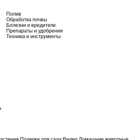
Полив
Обработка почвы
Болезни и вредители
Препараты и удобрения
Техника и инструменты
а
астения
Поделки для сада
Видео
Домашние животные