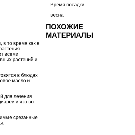
Время посадки
весна
ПОХОЖИЕ
МАТЕРИАЛЫ
 в то время как в
 растения
ют всеми
вных растений и
товятся в блюдах
мовое масло и
й для лечения
диареи и язв во
юбимые срезанные
ы.