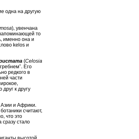
е одна на другую
lumosa
), увенчана
, напоминающей то
, именно она и
слово kelos и
кристата
(
Celosia
гребнем". Его
но редкого в
ней части
широкое,
 друг к другу
 Азии и Африки.
 ботаники считают,
о, что это
а сразу стало
гиганты высотой