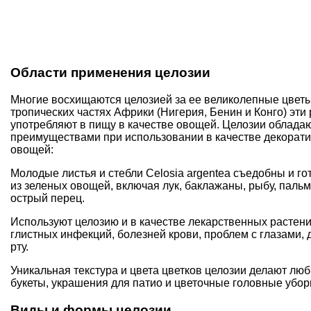
Области применения целозии
Многие восхищаются целозией за ее великолепные цветы,
тропических частях Африки (Нигерия, Бенин и Конго) эти
употребляют в пищу в качестве овощей. Целозии облада
преимуществами при использовании в качестве декорати
овощей:
Молодые листья и стебли Celosia argentea съедобны и го
из зеленых овощей, включая лук, баклажаны, рыбу, паль
острый перец.
Используют целозию и в качестве лекарственных растени
глистных инфекций, болезней крови, проблем с глазами, 
рту.
Уникальная текстура и цвета цветков целозии делают л
букеты, украшения для патио и цветочные головные убор
Виды и формы целозии