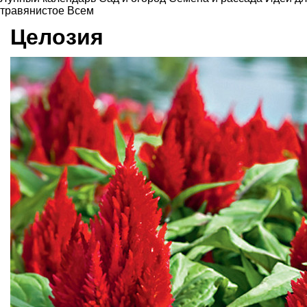
травянистое
Всем
Целозия