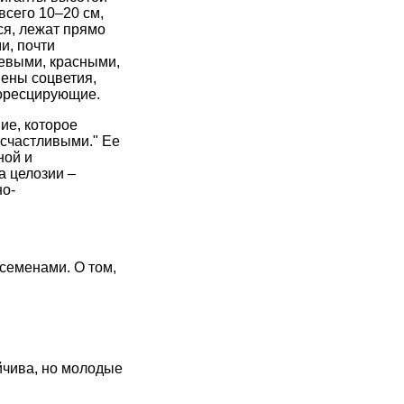
всего 10–20 см,
ся, лежат прямо
и, почти
евыми, красными,
шены соцветия,
форесцирующие.
ие, которое
 счастливыми." Ее
ной и
а целозии –
но-
 семенами.
О том,
йчива, но молодые