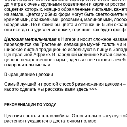
до метра с очень крупными соцветиями и карлики ростом 
соцветия которых, изящно обрамленные листьями, кажет
на земле. Цветки у обеих форм могут быть светло-желтым
кремовыми, оранжевыми, розовыми, малиновыми, лосос
бордовыми. Но в какие бы цвета и оттенки ни были окра
они всегда на удивление яркие, горящие, как будто фос
Целозия метельчатая
в Нигерии носит сложное назван
переводится как "растение, делающее мужей толстыми и
широкие листья традиционно используют в пищу в Запад
Центральной Африке. В народной медицине Китая семен
ценное лекарственное сырье, здесь из нее готовят лечеб
оздоровительные чаи.
Выращивание целозии
Самый лучший и простой способ размножения целозии –
как это сделать мы рассказываем здесь >>>
РЕКОМЕНДАЦИИ ПО УХОДУ
Целозия свето- и теплолюбива. Относительно засухоусто
растения нуждаются в достаточном поливе.