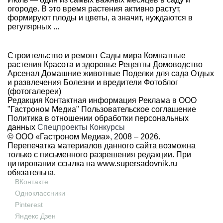
огороде. В это время растения активно растут,
формируют плоды и цветы, а значит, нуждаются в
регулярных ...
Строительство и ремонт
Сады мира
Комнатные
растения
Красота и здоровье
Рецепты
Домоводство
Арсенал
Домашние животные
Поделки для сада
Отдых
и развлечения
Болезни и вредители
Фотоблог
(фотогалереи)
Редакция
Контактная информация
Реклама в ООО
"Гастроном Медиа"
Пользовательское соглашение
Политика в отношении обработки персональных
данных
Спецпроекты
Конкурсы
© ООО «Гастроном Медиа», 2008 –
2026.
Перепечатка материалов данного сайта возможна
только с письменного разрешения редакции. При
цитировании ссылка на
www.supersadovnik.ru
обязательна.
ВКонтакте
Одноклассники
Pinterest
Яндекс Дзен