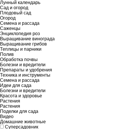
Лунный календарь
Сад и огород
Плодовый сад
Огород
Семена и рассада
Саженцы
Энциклопедия роз
Выращивание винограда
Выращивание грибов
Теплицы и парники
Полив
Обработка почвы
Болезни и вредители
Препараты и удобрения
Техника и инструменты
Семена и рассада
Идеи для сада
Болезни и вредители
Красота и здоровье
Растения
Растения
Поделки для сада
Видео
Домашние животные
Суперсадовник