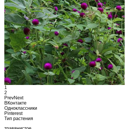
1
2
Prev
Next
ВКонтакте
Одноклассники
Pinterest
Тип растения
травянистое