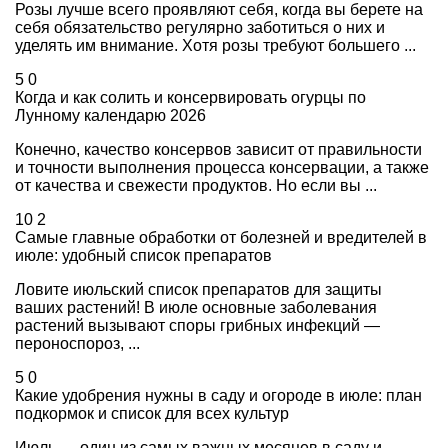
Розы лучше всего проявляют себя, когда вы берете на
себя обязательство регулярно заботиться о них и
уделять им внимание. Хотя розы требуют большего ...
5
0
Когда и как солить и консервировать огурцы по
Лунному календарю 2026
Конечно, качество консервов зависит от правильности
и точности выполнения процесса консервации, а также
от качества и свежести продуктов. Но если вы ...
10
2
Самые главные обработки от болезней и вредителей в
июле: удобный список препаратов
Ловите июльский список препаратов для защиты
ваших растений! В июле основные заболевания
растений вызывают споры грибных инфекций —
пероноспороз, ...
5
0
Какие удобрения нужны в саду и огороде в июле: план
подкормок и список для всех культур
Июль — один из самых важных месяцев в саду и