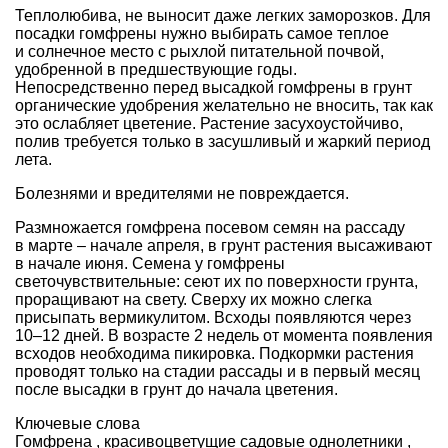
Теплолюбива, не выносит даже легких заморозков. Для
посадки гомфрены нужно выбирать самое те­плое
и солнечное место с рыхлой пита­тельной почвой,
удобренной в предше­ствующие годы.
Непосредственно перед высадкой гомфрены в грунт
органические удобре­ния желательно не вносить, так как
это ослабляет цветение. Растение засухоу­стойчиво,
полив требуется только в за­сушливый и жаркий период
лета.
Болез­нями и вредителями не повреждается.
Размножается гомфрена посевом семян на рас­саду
в марте – начале апреля, в грунт растения высаживают
в начале июня. Семена у гомфрены
светочувствительные
: сеют их по поверхности грунта,
проращи­вают на свету. Сверху их можно слегка
присыпать
вермикулитом
. Всходы по­являются через
10–12 дней. В возрасте 2 недель от момента появления
всходов необходима
пикировка
. Подкормки рас­тения
проводят только на стадии рас­сады и в первый месяц
после высадки в грунт до начала цветения.
Ключевые слова
Гомфрена
,
красивоцветущие садовые однолетники
,