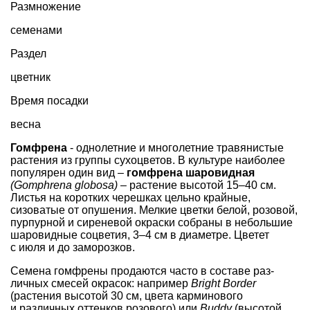
Размножение
семенами
Раздел
цветник
Время посадки
весна
Гомфрена
- однолетние и многолетние травянистые
растения из группы сухо­цветов. В культуре наиболее
популярен один вид –
гомфрена шаровидная
(Gomphrena globosa)
– растение высотой 15–40 см.
Листья на коротких черешках цельно­ крайные,
сизоватые от опушения. Мел­кие цветки белой, розовой,
пурпурной и сиреневой окраски собраны в неболь­шие
шаровидные соцветия, 3–4 см в ди­аметре. Цветет
с июля и до заморозков.
Семена гомфрены продаются часто в составе раз­
личных смесей окрасок: например
Bright Border
(растения высотой 30 см, цвета карминового
и различных оттенков ро­зового) или
Buddy
(высотой