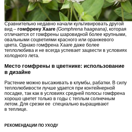
Сравнительно недавно начали куль­тивировать другой
вид –
гомфрену Хааrе
(Gomphrena haageana)
, которая
отличается от гомфрены шаровидной более круп­ными,
овальными соцветиями красно­го или оранжевого
цвета. Однако гом­френа Хааrе даже более
теплолюбива и не всегда успевает зацвести в условиях
холодного лета.
Место гомфрены в цветнике: использование
в дизайне
Растение можно высаживать в клумбы, рабатки. В силу
теплолюбивости луч­ше удается при контейнерной
посад­ке, так как в условиях средней полосы гомфрена
хорошо цветет только в годы с теплым солнечным
летом. Для срезки ее специально выращивают
в теплице.
РЕКОМЕНДАЦИИ ПО УХОДУ