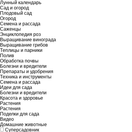
Лунный календарь
Сад и огород
Плодовый сад
Огород
Семена и рассада
Саженцы
Энциклопедия роз
Выращивание винограда
Выращивание грибов
Теплицы и парники
Полив
Обработка почвы
Болезни и вредители
Препараты и удобрения
Техника и инструменты
Семена и рассада
Идеи для сада
Болезни и вредители
Красота и здоровье
Растения
Растения
Поделки для сада
Видео
Домашние животные
Суперсадовник