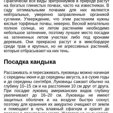
Практически все виды эритрониумов в природе растут
на богатых глинистых почвах, часто на известняках. В
саду оптимальными почвами для них являются
нейтральные, умеренно заправленные органикой
суглинки. Утверждение, что этим растениям нужны
кислые торфяные почвы, неверно. Весной желательно
полное солнце, но летом растениям необходимо
небольшое затенение, поэтому лучшее место посадки
на затененных летом участках либо под кронами
деревьев. Они прекрасно растут и в миксбордере
среди трав и крупных, но не агрессивных растений,
которые отбрасывают на них тень.
Посадка кандыка
Рассаживать и пересаживать луковицы можно начиная
с середины июня и до середины августа, а в сухие годы
и до середины сентября. Луковицы сажают обычно на
глубину 10–15 см и на расстоянии 10 см друг от друга.
При посадке луковиц американских видов глубину
увеличивают до 16–20 см. Луковицы не имеют
защитных оболочек и на воздухе быстро сохнут,
поэтому для хранения их аккуратно очищают от земли
и помещают в чуть влажный сфагнум и хранят до