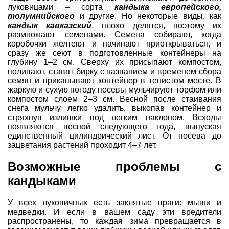
луковицами – сорта
кандыка европейского,
толумнийского
и другие. Но некоторые виды, как
кандык кавказский
, плохо делятся, поэтому их
размножают семенами. Семена собирают, когда
коробочки желтеют и начинают приоткрываться, и
сразу же сеют в подготовленные контейнеры на
глубину 1–2 см. Сверху их присыпают компостом,
поливают, ставят бирку с названием и временем сбора
семян и прикапывают контейнер в тенистом месте. В
жаркую и сухую погоду посевы мульчируют торфом или
компостом слоем 2–3 см. Весной после стаивания
снега мульчу легко удалить, выкопав контейнер и
стряхнув излишки под легким наклоном. Всходы
появляются весной следующего года, выпуская
единственный цилиндрический лист. От посева до
зацветания растений проходит 4–7 лет.
Возможные проблемы с
кандыками
У всех луковичных есть заклятые враги: мыши и
медведки. И если в вашем саду эти вредители
распространены, то каждая зима превращается в