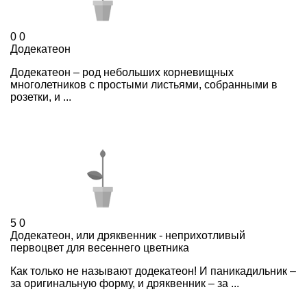
0
0
Додекатеон
Додекатеон – род небольших корневищных
многолетников с простыми листьями, собранными в
розетки, и ...
5
0
Додекатеон, или дряквенник - неприхотливый
первоцвет для весеннего цветника
Как только не называют додекатеон! И паникадильник –
за оригинальную форму, и дряквенник – за ...