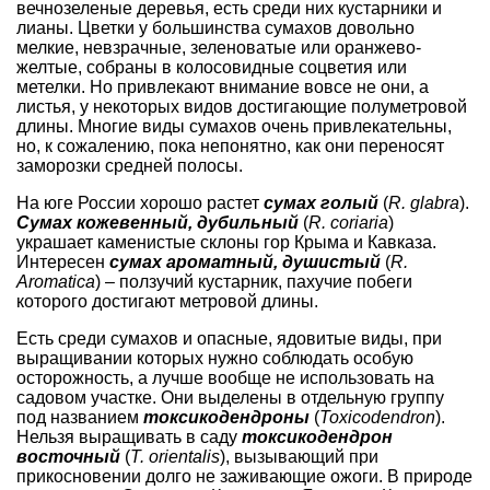
вечнозеленые деревья, есть среди них кустарники и
лианы. Цветки у большинства сумахов довольно
мелкие, невзрачные, зеленоватые или оранжево-
желтые, собраны в колосовидные соцветия или
метелки. Но привлекают внимание вовсе не они, а
листья, у некоторых видов достигающие полуметровой
длины. Многие виды сумахов очень привлекательны,
но, к сожалению, пока непонятно, как они переносят
заморозки средней полосы.
На юге России хорошо растет
сумах голый
(
R. glabra
).
Сумах кожевенный, дубильный
(
R. coriaria
)
украшает каменистые склоны гор Крыма и Кавказа.
Интересен
сумах ароматный, душистый
(
R.
Aromatica
) – ползучий кустарник, пахучие побеги
которого достигают метровой длины.
Есть среди сумахов и опасные, ядовитые виды, при
выращивании которых нужно соблюдать особую
осторожность, а лучше вообще не использовать на
садовом участке. Они выделены в отдельную группу
под названием
токсикодендроны
(
Toxicodendron
).
Нельзя выращивать в саду
токсикодендрон
восточный
(
T. orientalis
), вызывающий при
прикосновении долго не заживающие ожоги. В природе