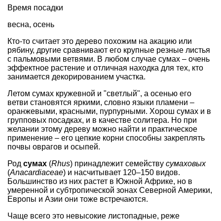
Время посадки
весна, осень
Кто-то считает это дерево похожим на
акацию
или
рябину
, другие сравнивают его крупные резные листья
с пальмовыми ветвями. В любом случае сумах – очень
эффектное растение и отличная находка для тех, кто
занимается декорированием участка.
Летом сумах кружевной и "светлый", а осенью его
ветви становятся яркими, словно языки пламени –
оранжевыми, красными, пурпурными. Хорош сумах и в
групповых посадках, и в качестве солитера. Но при
желании этому дереву можно найти и практическое
применение – его цепкие корни способны закреплять
почвы оврагов и осыпей.
Род
сумах
(
Rhus
) принадлежит семейству
сумаховых
(
Anacardiaceae
) и насчитывает 120–150 видов.
Большинство из них растет в Южной Африке, но в
умеренной и субтропической зонах Северной Америки,
Европы и Азии они тоже встречаются.
Чаще всего это невысокие листопадные, реже