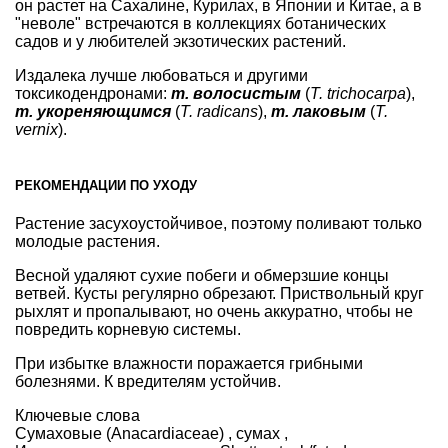
он растет на Сахалине, Курилах, в Японии и Китае, а в
"неволе" встречаются в коллекциях ботанических
садов и у любителей экзотических растений.
Издалека лучше любоваться и другими
токсикодендронами:
т. волосистым
(
T. trichocarpa
),
т. укореняющимся
(
T. radicans
),
т. лаковым
(
T.
vernix
).
РЕКОМЕНДАЦИИ ПО УХОДУ
Растение засухоустойчивое, поэтому поливают только
молодые растения.
Весной удаляют сухие побеги и обмерзшие концы
ветвей. Кусты регулярно обрезают. Приствольный круг
рыхлят и пропалывают, но очень аккуратно, чтобы не
повредить корневую системы.
При избытке влажности поражается грибными
болезнями. К вредителям устойчив.
Ключевые слова
Сумаховые (Anacardiaceae)
,
сумах
,