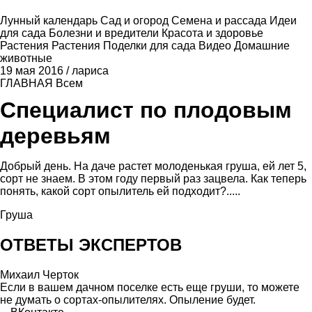
Лунный календарь
Сад и огород
Семена и рассада
Идеи
для сада
Болезни и вредители
Красота и здоровье
Растения
Растения
Поделки для сада
Видео
Домашние
животные
19 мая 2016
/
лариса
ГЛАВНАЯ
Всем
Специалист по плодовым
деревьям
Добрый день. На даче растет молоденькая груша, ей лет 5,
сорт не знаем. В этом году первый раз зацвела. Как теперь
понять, какой сорт опылитель ей подходит?.....
Груша
ОТВЕТЫ ЭКСПЕРТОВ
Михаил Черток
Если в вашем дачном поселке есть еще груши, то можете
не думать о сортах-опылителях. Опыление будет.