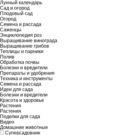
Лунный календарь
Сад и огород
Плодовый сад
Огород
Семена и рассада
Саженцы
Энциклопедия роз
Выращивание винограда
Выращивание грибов
Теплицы и парники
Полив
Обработка почвы
Болезни и вредители
Препараты и удобрения
Техника и инструменты
Семена и рассада
Идеи для сада
Болезни и вредители
Красота и здоровье
Растения
Растения
Поделки для сада
Видео
Домашние животные
Суперсадовник