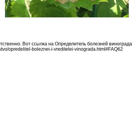
ветственно. Вот ссылка на Определитель болезней винограда
stvo/opredelitel-boleznei-i-vreditelei-vinograda.html#FAQ62