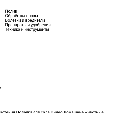
Полив
Обработка почвы
Болезни и вредители
Препараты и удобрения
Техника и инструменты
а
астения
Поделки для сада
Видео
Домашние животные