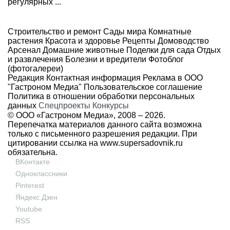
регулярных ...
Строительство и ремонт
Сады мира
Комнатные
растения
Красота и здоровье
Рецепты
Домоводство
Арсенал
Домашние животные
Поделки для сада
Отдых
и развлечения
Болезни и вредители
Фотоблог
(фотогалереи)
Редакция
Контактная информация
Реклама в ООО
"Гастроном Медиа"
Пользовательское соглашение
Политика в отношении обработки персональных
данных
Спецпроекты
Конкурсы
© ООО «Гастроном Медиа», 2008 –
2026.
Перепечатка материалов данного сайта возможна
только с письменного разрешения редакции. При
цитировании ссылка на
www.supersadovnik.ru
обязательна.
ВКонтакте
Одноклассники
Pinterest
Яндекс Дзен
Youtube
RSS