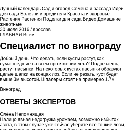
Лунный календарь
Сад и огород
Семена и рассада
Идеи
для сада
Болезни и вредители
Красота и здоровье
Растения
Растения
Поделки для сада
Видео
Домашние
животные
30 июля 2016
/
ярослав
ГЛАВНАЯ
Всем
Специалист по винограду
Добрый день. Что делать, если кусты растут, как
сумасшедшие на всем протяжении лета? Подрезаешь,
растут пасынки. На некоторых кустах пасынки образуют
целые шапки на концах лоз. Если не резать, куст будет
выше 3м высотой. Шпалеры стоят на примерно 1.7м
Виноград
ОТВЕТЫ ЭКСПЕРТОВ
Олёна Непомнящая
Налицо явная недогрузка урожаем, возможно избыток
азота, в этом случае уже сейчас уберите все тонкие лозы,
все холостые- кроме тех что пойдут на плодоношение