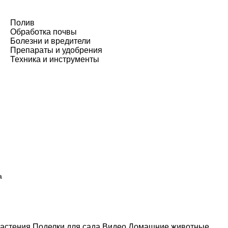
Полив
Обработка почвы
Болезни и вредители
Препараты и удобрения
Техника и инструменты
а
астения
Поделки для сада
Видео
Домашние животные