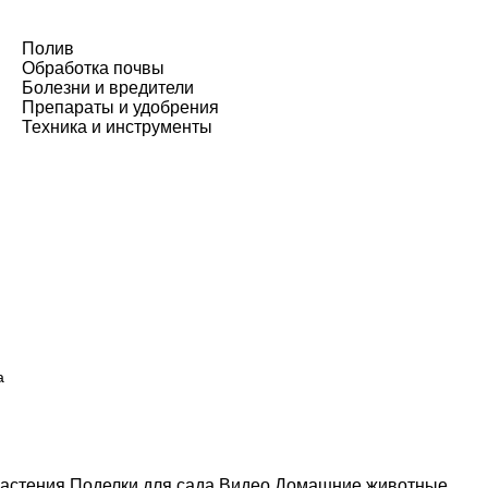
Полив
Обработка почвы
Болезни и вредители
Препараты и удобрения
Техника и инструменты
а
астения
Поделки для сада
Видео
Домашние животные