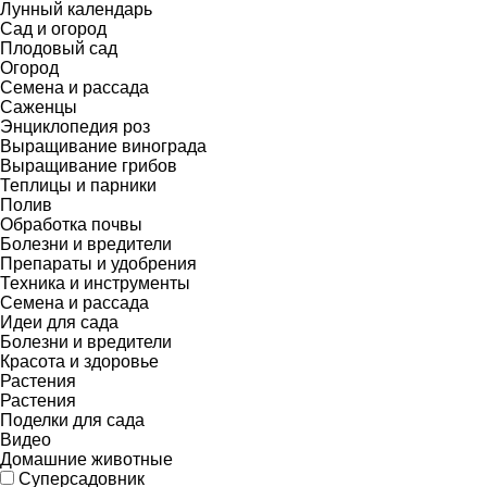
Лунный календарь
Сад и огород
Плодовый сад
Огород
Семена и рассада
Саженцы
Энциклопедия роз
Выращивание винограда
Выращивание грибов
Теплицы и парники
Полив
Обработка почвы
Болезни и вредители
Препараты и удобрения
Техника и инструменты
Семена и рассада
Идеи для сада
Болезни и вредители
Красота и здоровье
Растения
Растения
Поделки для сада
Видео
Домашние животные
Суперсадовник