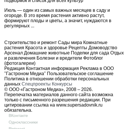
подкормок и список для всех культур
Июль — один из самых важных месяцев в саду и
огороде. В это время растения активно растут,
формируют плоды и цветы, а значит, нуждаются в
регулярных ...
Строительство и ремонт
Сады мира
Комнатные
растения
Красота и здоровье
Рецепты
Домоводство
Арсенал
Домашние животные
Поделки для сада
Отдых
и развлечения
Болезни и вредители
Фотоблог
(фотогалереи)
Редакция
Контактная информация
Реклама в ООО
"Гастроном Медиа"
Пользовательское соглашение
Политика в отношении обработки персональных
данных
Спецпроекты
Конкурсы
© ООО «Гастроном Медиа», 2008 –
2026.
Перепечатка материалов данного сайта возможна
только с письменного разрешения редакции. При
цитировании ссылка на
www.supersadovnik.ru
обязательна.
ВКонтакте
Одноклассники
Pinterest