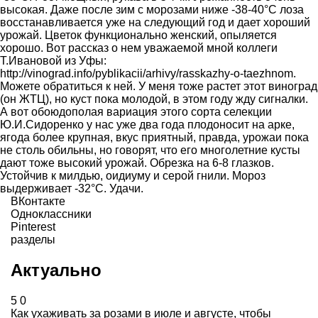
высокая. Даже после зим с морозами ниже -38-40°С лоза
восстанавливается уже на следующий год и дает хороший
урожай. Цветок функционально женский, опыляется
хорошо. Вот рассказ о нем уважаемой мной коллеги
Т.Ивановой из Уфы:
http://vinograd.info/pyblikacii/arhivy/rasskazhy-o-taezhnom.
Можете обратиться к ней. У меня тоже растет этот виноград
(он ЖТЦ), но куст пока молодой, в этом году жду сигналки.
А вот обоюдополая вариация этого сорта селекции
Ю.И.Сидоренко у нас уже два года плодоносит на арке,
ягода более крупная, вкус приятный, правда, урожаи пока
не столь обильны, но говорят, что его многолетние кусты
дают тоже высокий урожай. Обрезка на 6-8 глазков.
Устойчив к милдью, оидиуму и серой гнили. Мороз
выдерживает -32°С. Удачи.
ВКонтакте
Одноклассники
Pinterest
разделы
Актуально
5
0
Как ухаживать за розами в июле и августе, чтобы