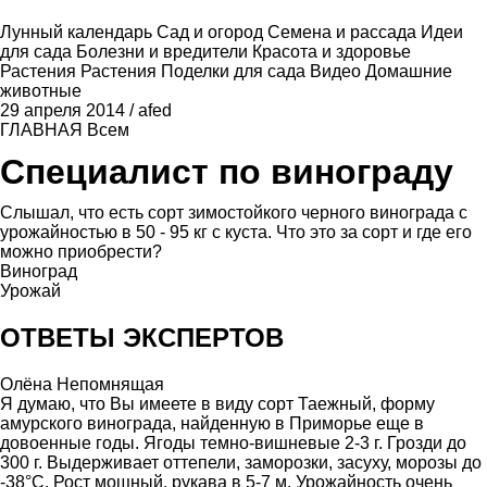
Лунный календарь
Сад и огород
Семена и рассада
Идеи
для сада
Болезни и вредители
Красота и здоровье
Растения
Растения
Поделки для сада
Видео
Домашние
животные
29 апреля 2014
/
afed
ГЛАВНАЯ
Всем
Специалист по винограду
Слышал, что есть сорт зимостойкого черного винограда с
урожайностью в 50 - 95 кг с куста. Что это за сорт и где его
можно приобрести?
Виноград
Урожай
ОТВЕТЫ ЭКСПЕРТОВ
Олёна Непомнящая
Я думаю, что Вы имеете в виду сорт Таежный, форму
амурского винограда, найденную в Приморье еще в
довоенные годы. Ягоды темно-вишневые 2-3 г. Грозди до
300 г. Выдерживает оттепели, заморозки, засуху, морозы до
-38°С. Рост мощный, рукава в 5-7 м. Урожайность очень