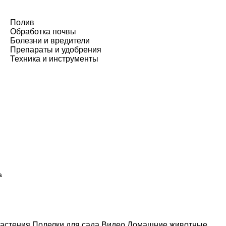
Полив
Обработка почвы
Болезни и вредители
Препараты и удобрения
Техника и инструменты
а
астения
Поделки для сада
Видео
Домашние животные