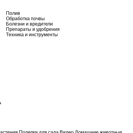
Полив
Обработка почвы
Болезни и вредители
Препараты и удобрения
Техника и инструменты
а
астения
Поделки для сада
Видео
Домашние животные