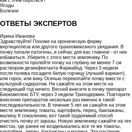
как с этим бороться?
Ягоды
Болезни
ОТВЕТЫ ЭКСПЕРТОВ
Ирина Иванова
Здравствуйте! Похоже на хроническую форму
вертициллеза или другого трахеомикозного увядания. В
почву попали патогены, и сейчас для вас главное - от них
избавиться. Уберите с этого места землянику. По
возможности пролейте почву на глубину не менее 7 см
раствором дезинфектанта Фармайод. Через 3 недели
после полива посадите белую горчицу (лучший вариант),
или горох, или вику. Осенью перекопайте почву вместе с
культурой-сидератом. Не сажайте на этом месте на
следующий год ничего. Весной внесите в почву препарат
Биокомплекс БТУ, через 3 недели Триходермин. Повторите
внесение препаратов несколько раз именно в такой
последовательности. В течение 5 лет не сажайте на этом
месте землянику, томаты, картофель, перец, баклажаны,
малину. К сожалению, вот такой трудоемкий способ
очистить почву от заразы. Новую землянику сажайте на тех
местах, где ранее не возделывались все те же томаты,
картофель, перец, баклажаны и малина. Эти растения