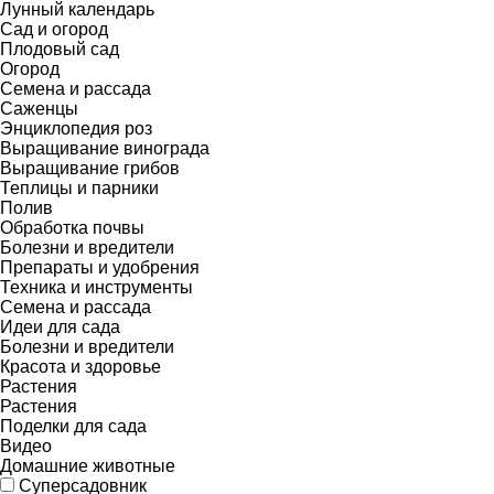
Лунный календарь
Сад и огород
Плодовый сад
Огород
Семена и рассада
Саженцы
Энциклопедия роз
Выращивание винограда
Выращивание грибов
Теплицы и парники
Полив
Обработка почвы
Болезни и вредители
Препараты и удобрения
Техника и инструменты
Семена и рассада
Идеи для сада
Болезни и вредители
Красота и здоровье
Растения
Растения
Поделки для сада
Видео
Домашние животные
Суперсадовник