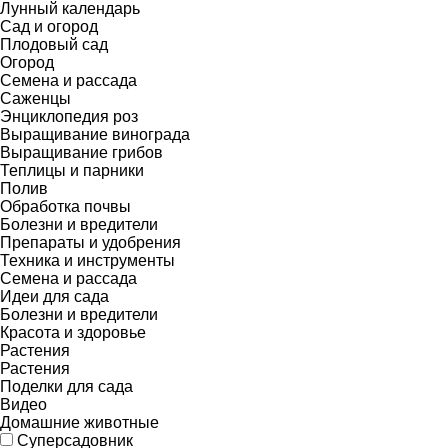
Лунный календарь
Сад и огород
Плодовый сад
Огород
Семена и рассада
Саженцы
Энциклопедия роз
Выращивание винограда
Выращивание грибов
Теплицы и парники
Полив
Обработка почвы
Болезни и вредители
Препараты и удобрения
Техника и инструменты
Семена и рассада
Идеи для сада
Болезни и вредители
Красота и здоровье
Растения
Растения
Поделки для сада
Видео
Домашние животные
Суперсадовник