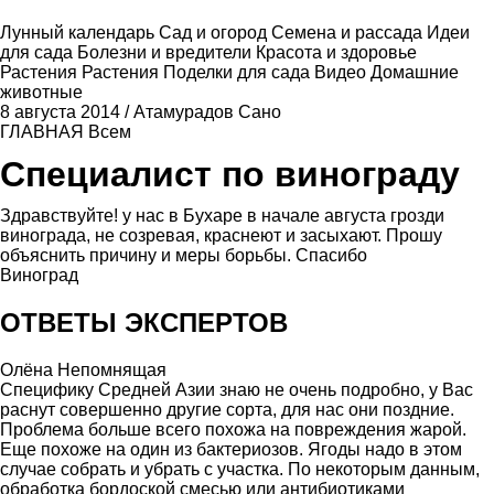
Лунный календарь
Сад и огород
Семена и рассада
Идеи
для сада
Болезни и вредители
Красота и здоровье
Растения
Растения
Поделки для сада
Видео
Домашние
животные
8 августа 2014
/
Атамурадов Сано
ГЛАВНАЯ
Всем
Специалист по винограду
Здравствуйте! у нас в Бухаре в начале августа грозди
винограда, не созревая, краснеют и засыхают. Прошу
объяснить причину и меры борьбы. Спасибо
Виноград
ОТВЕТЫ ЭКСПЕРТОВ
Олёна Непомнящая
Специфику Средней Азии знаю не очень подробно, у Вас
раснут совершенно другие сорта, для нас они поздние.
Проблема больше всего похожа на повреждения жарой.
Еще похоже на один из бактериозов. Ягоды надо в этом
случае собрать и убрать с участка. По некоторым данным,
обработка бордоской смесью или антибиотиками