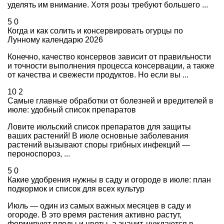
уделять им внимание. Хотя розы требуют большего ...
5
0
Когда и как солить и консервировать огурцы по
Лунному календарю 2026
Конечно, качество консервов зависит от правильности
и точности выполнения процесса консервации, а также
от качества и свежести продуктов. Но если вы ...
10
2
Самые главные обработки от болезней и вредителей в
июле: удобный список препаратов
Ловите июльский список препаратов для защиты
ваших растений! В июле основные заболевания
растений вызывают споры грибных инфекций —
пероноспороз, ...
5
0
Какие удобрения нужны в саду и огороде в июле: план
подкормок и список для всех культур
Июль — один из самых важных месяцев в саду и
огороде. В это время растения активно растут,
формируют плоды и цветы, а значит, нуждаются в