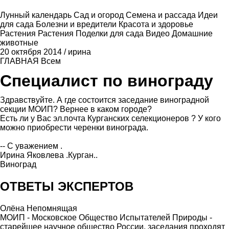
Лунный календарь
Сад и огород
Семена и рассада
Идеи
для сада
Болезни и вредители
Красота и здоровье
Растения
Растения
Поделки для сада
Видео
Домашние
животные
20 октября 2014
/
ирина
ГЛАВНАЯ
Всем
Специалист по винограду
Здравствуйте. А где состоится заседание виноградной
секции МОИП? Вернее в каком городе?
Есть ли у Вас эл.почта Курганских селекционеров ? У кого
можно приобрести черенки винограда.
-- С уважением .
Ирина Яковлева .Курган..
Виноград
ОТВЕТЫ ЭКСПЕРТОВ
Олёна Непомнящая
МОИП - Московское Общество Испытателей Природы -
старейшее научное общество России, заседания проходят