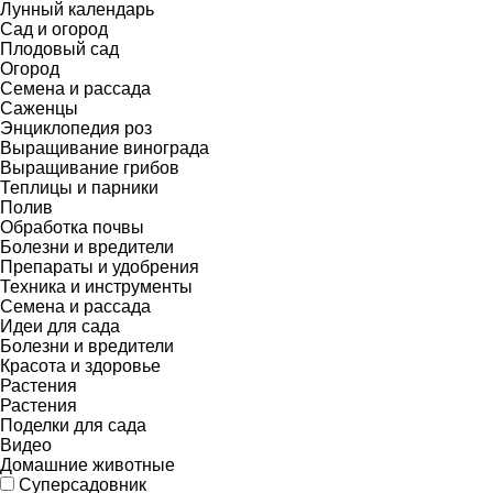
Лунный календарь
Сад и огород
Плодовый сад
Огород
Семена и рассада
Саженцы
Энциклопедия роз
Выращивание винограда
Выращивание грибов
Теплицы и парники
Полив
Обработка почвы
Болезни и вредители
Препараты и удобрения
Техника и инструменты
Семена и рассада
Идеи для сада
Болезни и вредители
Красота и здоровье
Растения
Растения
Поделки для сада
Видео
Домашние животные
Суперсадовник