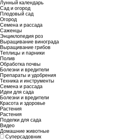
Лунный календарь
Сад и огород
Плодовый сад
Огород
Семена и рассада
Саженцы
Энциклопедия роз
Выращивание винограда
Выращивание грибов
Теплицы и парники
Полив
Обработка почвы
Болезни и вредители
Препараты и удобрения
Техника и инструменты
Семена и рассада
Идеи для сада
Болезни и вредители
Красота и здоровье
Растения
Растения
Поделки для сада
Видео
Домашние животные
Суперсадовник