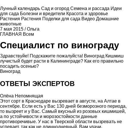
Лунный календарь
Сад и огород
Семена и рассада
Идеи
для сада
Болезни и вредители
Красота и здоровье
Растения
Растения
Поделки для сада
Видео
Домашние
животные
7 мая 2015
/
Ольга
ГЛАВНАЯ
Всем
Специалист по винограду
Здравствуйе! Подскажите пожалуйста! Виноград Кишмиш
лучистый будет расти в Калининграде? Как его правильно
посадить осенью?
Виноград
ОТВЕТЫ ЭКСПЕРТОВ
Олёна Непомнящая
Этот сорт в Краснодаре вызревает в августе, на Алтае в
сентябре. Если есть у Вас 130 дней безморозного периода,
то вызреет и у Вас. Самый вкусный из розовых кишмишей,
а по устойчивости и морозостойкости данные
противоречивые. У нас в Тверской области вызревать не
успевает, так как не длиннодневный. Вам удачи.