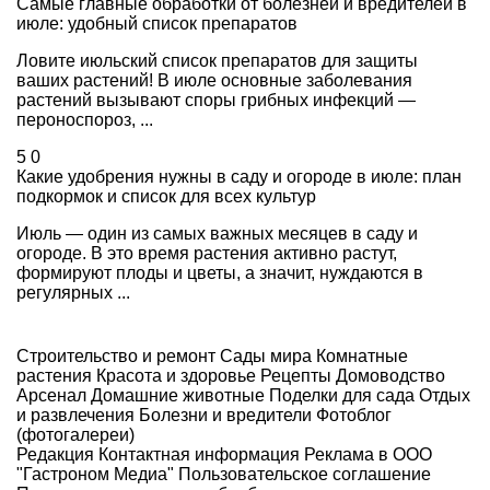
Самые главные обработки от болезней и вредителей в
июле: удобный список препаратов
Ловите июльский список препаратов для защиты
ваших растений! В июле основные заболевания
растений вызывают споры грибных инфекций —
пероноспороз, ...
5
0
Какие удобрения нужны в саду и огороде в июле: план
подкормок и список для всех культур
Июль — один из самых важных месяцев в саду и
огороде. В это время растения активно растут,
формируют плоды и цветы, а значит, нуждаются в
регулярных ...
Строительство и ремонт
Сады мира
Комнатные
растения
Красота и здоровье
Рецепты
Домоводство
Арсенал
Домашние животные
Поделки для сада
Отдых
и развлечения
Болезни и вредители
Фотоблог
(фотогалереи)
Редакция
Контактная информация
Реклама в ООО
"Гастроном Медиа"
Пользовательское соглашение