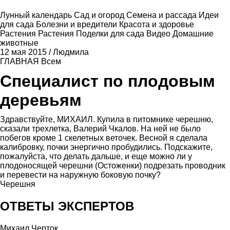
Лунный календарь
Сад и огород
Семена и рассада
Идеи
для сада
Болезни и вредители
Красота и здоровье
Растения
Растения
Поделки для сада
Видео
Домашние
животные
12 мая 2015
/
Людмила
ГЛАВНАЯ
Всем
Специалист по плодовым
деревьям
Здравствуйте, МИХАИЛ. Купила в питомнике черешню,
сказали трехлетка, Валерий Чкалов. На ней не было
побегов кроме 1 скелетных веточек. Весной я сделала
калибровку, почки энергично пробудились. Подскажите,
пожалуйста, что делать дальше, и еще можно ли у
плодоносящей черешни (Остоженки) подрезать проводник
и перевести на наружную боковую почку?
Черешня
ОТВЕТЫ ЭКСПЕРТОВ
Михаил Черток