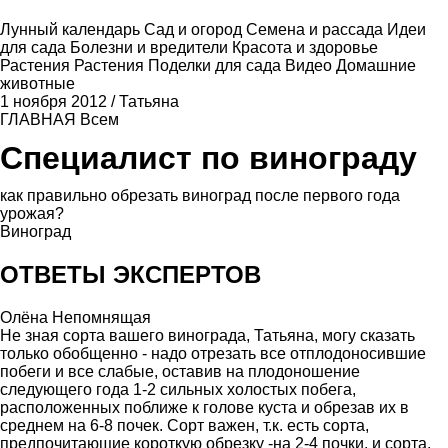
Лунный календарь
Сад и огород
Семена и рассада
Идеи
для сада
Болезни и вредители
Красота и здоровье
Растения
Растения
Поделки для сада
Видео
Домашние
животные
1 ноября 2012
/
Татьяна
ГЛАВНАЯ
Всем
Специалист по винограду
как правильно обрезать виноград после первого года
урожая?
Виноград
ОТВЕТЫ ЭКСПЕРТОВ
Олёна Непомнящая
Не зная сорта вашего винограда, Татьяна, могу сказать
только обобщенно - надо отрезать все отплодоносившие
побеги и все слабые, оставив на плодоношение
следующего года 1-2 сильных холостых побега,
расположенных поближе к голове куста и обрезав их в
среднем на 6-8 почек. Сорт важен, т.к. есть сорта,
предпочитающие короткую обрезку -на 2-4 почки, и сорта,