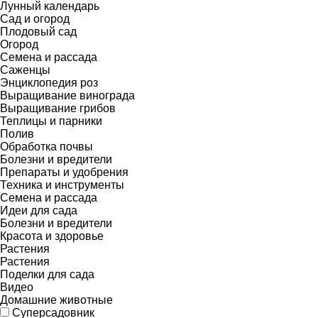
Лунный календарь
Сад и огород
Плодовый сад
Огород
Семена и рассада
Саженцы
Энциклопедия роз
Выращивание винограда
Выращивание грибов
Теплицы и парники
Полив
Обработка почвы
Болезни и вредители
Препараты и удобрения
Техника и инструменты
Семена и рассада
Идеи для сада
Болезни и вредители
Красота и здоровье
Растения
Растения
Поделки для сада
Видео
Домашние животные
Суперсадовник