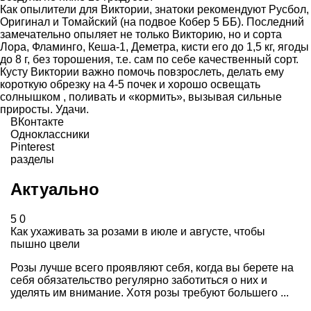
Как опылители для Виктории, знатоки рекомендуют Русбол,
Оригинал и Томайский (на подвое Кобер 5 ББ). Последний
замечательно опыляет не только Викторию, но и сорта
Лора, Фламинго, Кеша-1, Деметра, кисти его до 1,5 кг, ягоды
до 8 г, без торошения, т.е. сам по себе качественный сорт.
Кусту Виктории важно помочь повзрослеть, делать ему
короткую обрезку на 4-5 почек и хорошо освещать
солнышком , поливать и «кормить», вызывая сильные
приросты. Удачи.
ВКонтакте
Одноклассники
Pinterest
разделы
Актуально
5
0
Как ухаживать за розами в июле и августе, чтобы
пышно цвели
Розы лучше всего проявляют себя, когда вы берете на
себя обязательство регулярно заботиться о них и
уделять им внимание. Хотя розы требуют большего ...