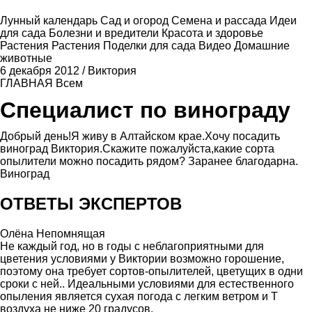
Лунный календарь
Сад и огород
Семена и рассада
Идеи
для сада
Болезни и вредители
Красота и здоровье
Растения
Растения
Поделки для сада
Видео
Домашние
животные
6 декабря 2012
/
Виктория
ГЛАВНАЯ
Всем
Специалист по винограду
Добрый день!Я живу в Алтайском крае.Хочу посадить
виноград Виктория.Скажите пожалуйста,какие сорта
опылители можно посадить рядом? Заранее благодарна.
Виноград
ОТВЕТЫ ЭКСПЕРТОВ
Олёна Непомнящая
Не каждый год, но в годы с неблагоприятными для
цветения условиями у Виктории возможно горошение,
поэтому она требует сортов-опылителей, цветущих в одни
сроки с ней.. Идеальными условиями для естественного
опыления является сухая погода с легким ветром и Т
воздуха не ниже 20 градусов.