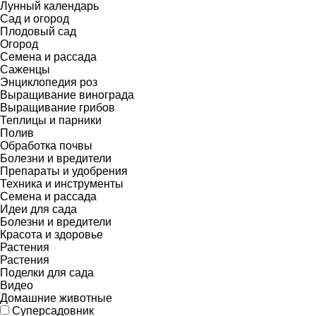
Лунный календарь
Сад и огород
Плодовый сад
Огород
Семена и рассада
Саженцы
Энциклопедия роз
Выращивание винограда
Выращивание грибов
Теплицы и парники
Полив
Обработка почвы
Болезни и вредители
Препараты и удобрения
Техника и инструменты
Семена и рассада
Идеи для сада
Болезни и вредители
Красота и здоровье
Растения
Растения
Поделки для сада
Видео
Домашние животные
Суперсадовник