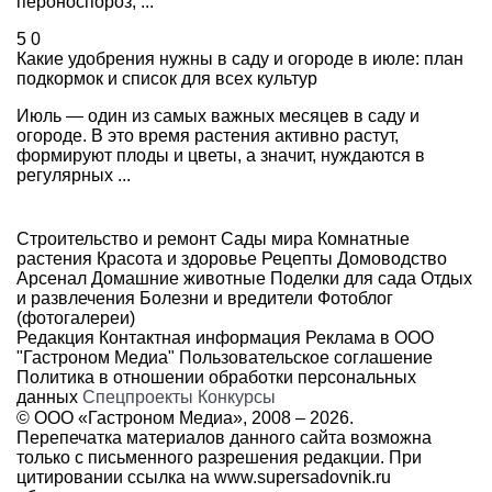
пероноспороз, ...
5
0
Какие удобрения нужны в саду и огороде в июле: план
подкормок и список для всех культур
Июль — один из самых важных месяцев в саду и
огороде. В это время растения активно растут,
формируют плоды и цветы, а значит, нуждаются в
регулярных ...
Строительство и ремонт
Сады мира
Комнатные
растения
Красота и здоровье
Рецепты
Домоводство
Арсенал
Домашние животные
Поделки для сада
Отдых
и развлечения
Болезни и вредители
Фотоблог
(фотогалереи)
Редакция
Контактная информация
Реклама в ООО
"Гастроном Медиа"
Пользовательское соглашение
Политика в отношении обработки персональных
данных
Спецпроекты
Конкурсы
© ООО «Гастроном Медиа», 2008 –
2026.
Перепечатка материалов данного сайта возможна
только с письменного разрешения редакции. При
цитировании ссылка на
www.supersadovnik.ru