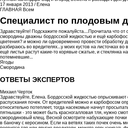
17 января 2013
/
Елена
ГЛАВНАЯ
Всем
Специалист по плодовым 
Здравствуйте! Подскажите пожалуйста....Прочитала что от
смородины дважны бордосской жидкостью и ещё карбофосом
цветения? и можно ли одновременно провести обработку дву
разбираюсь во вредителях...у моих кустов на листочках во
ещё листья растут какие-то корявые сжатые, и стеклянка 
потемневшие...
Ягоды
Смородина
ОТВЕТЫ ЭКСПЕРТОВ
Михаил Черток
Здравствуйте, Елена. Бордосской жидкостью опрыскивают о
распускания почек. От вредителей можно и карбофосом опры
относительно потеплеет, тогда насекомые начнут просыпат
пятнышки - это может быть красногалловая тля, нужно смот
смородиновый клещ. Весной осмотрите набухающие почки 
в баночку с керосином. Если на ветвях таких почек очень м
появится тля или другие вредители, можете опрыскивать 