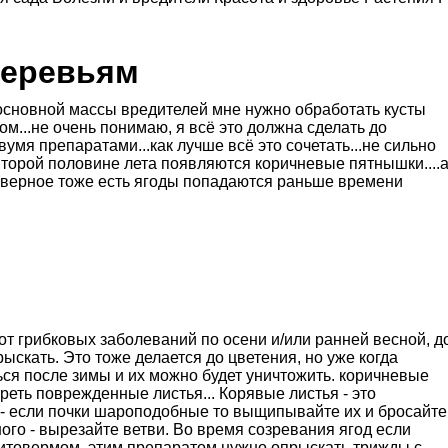
деревьям
 основной массы вредителей мне нужно обработать кусты
...не очень понимаю, я всё это должна сделать до
мя препаратами...как лучше всё это сочетать...не сильно
 второй половине лета появляются коричневые пятнышки....
наверное тоже есть ягоды попадаются раньше времени
т грибковых заболеваний по осени и/или ранней весной, д
скать. Это тоже делается до цветения, но уже когда
ься после зимы и их можно будет уничтожить. коричневые
реть поврежденные листья... Корявые листья - это
- если почки шароподобные то выщипывайте их и бросайте
ного - вырезайте ветви. Во время созревания ягод если
фитовермом, этим препаратом нужно опрыскать трижды с