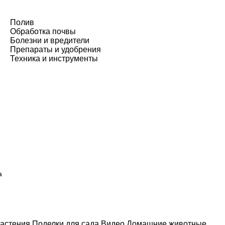
Полив
Обработка почвы
Болезни и вредители
Препараты и удобрения
Техника и инструменты
а
астения
Поделки для сада
Видео
Домашние животные