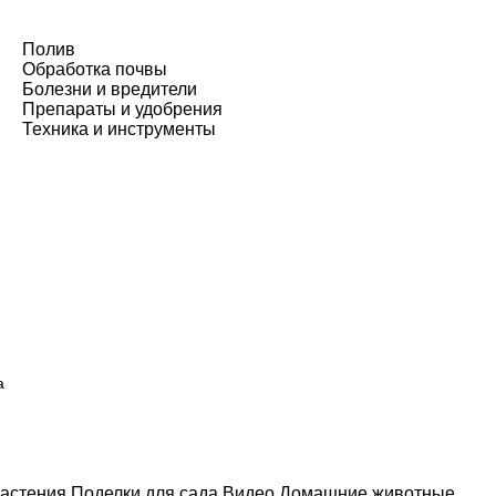
Полив
Обработка почвы
Болезни и вредители
Препараты и удобрения
Техника и инструменты
а
астения
Поделки для сада
Видео
Домашние животные