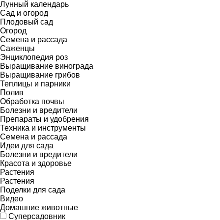
Лунный календарь
Сад и огород
Плодовый сад
Огород
Семена и рассада
Саженцы
Энциклопедия роз
Выращивание винограда
Выращивание грибов
Теплицы и парники
Полив
Обработка почвы
Болезни и вредители
Препараты и удобрения
Техника и инструменты
Семена и рассада
Идеи для сада
Болезни и вредители
Красота и здоровье
Растения
Растения
Поделки для сада
Видео
Домашние животные
Суперсадовник