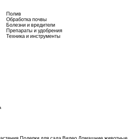
Полив
Обработка почвы
Болезни и вредители
Препараты и удобрения
Техника и инструменты
а
астения
Поделки для сада
Видео
Домашние животные