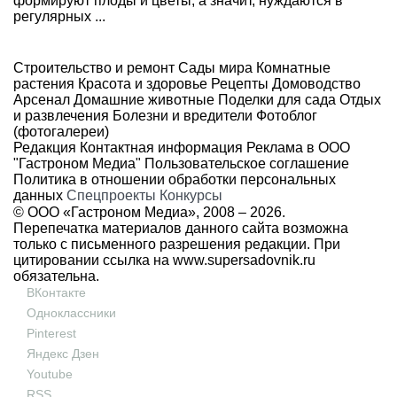
формируют плоды и цветы, а значит, нуждаются в
регулярных ...
Строительство и ремонт
Сады мира
Комнатные
растения
Красота и здоровье
Рецепты
Домоводство
Арсенал
Домашние животные
Поделки для сада
Отдых
и развлечения
Болезни и вредители
Фотоблог
(фотогалереи)
Редакция
Контактная информация
Реклама в ООО
"Гастроном Медиа"
Пользовательское соглашение
Политика в отношении обработки персональных
данных
Спецпроекты
Конкурсы
© ООО «Гастроном Медиа», 2008 –
2026.
Перепечатка материалов данного сайта возможна
только с письменного разрешения редакции. При
цитировании ссылка на
www.supersadovnik.ru
обязательна.
ВКонтакте
Одноклассники
Pinterest
Яндекс Дзен
Youtube
RSS