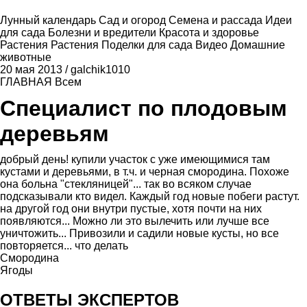
Лунный календарь
Сад и огород
Семена и рассада
Идеи
для сада
Болезни и вредители
Красота и здоровье
Растения
Растения
Поделки для сада
Видео
Домашние
животные
20 мая 2013
/
galchik1010
ГЛАВНАЯ
Всем
Специалист по плодовым
деревьям
добрый день! купили участок с уже имеющимися там
кустами и деревьями, в т.ч. и черная смородина. Похоже
она больна "стекляницей"... так во всяком случае
подсказывали кто видел. Каждый год новые побеги растут.
на другой год они внутри пустые, хотя почти на них
появляются... Можно ли это вылечить или лучше все
уничтожить... Привозили и садили новые кусты, но все
повторяется... что делать
Смородина
Ягоды
ОТВЕТЫ ЭКСПЕРТОВ