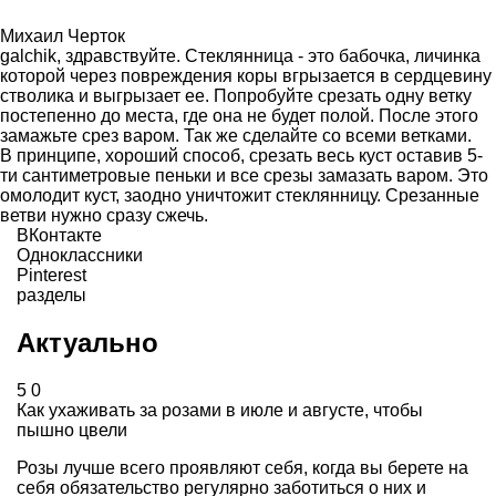
Михаил Черток
galchik, здравствуйте. Стеклянница - это бабочка, личинка
которой через повреждения коры вгрызается в сердцевину
стволика и выгрызает ее. Попробуйте срезать одну ветку
постепенно до места, где она не будет полой. После этого
замажьте срез варом. Так же сделайте со всеми ветками.
В принципе, хороший способ, срезать весь куст оставив 5-
ти сантиметровые пеньки и все срезы замазать варом. Это
омолодит куст, заодно уничтожит стеклянницу. Срезанные
ветви нужно сразу сжечь.
ВКонтакте
Одноклассники
Pinterest
разделы
Актуально
5
0
Как ухаживать за розами в июле и августе, чтобы
пышно цвели
Розы лучше всего проявляют себя, когда вы берете на
себя обязательство регулярно заботиться о них и