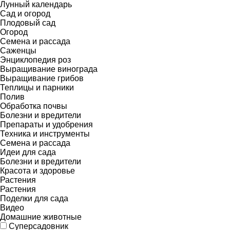
Лунный календарь
Сад и огород
Плодовый сад
Огород
Семена и рассада
Саженцы
Энциклопедия роз
Выращивание винограда
Выращивание грибов
Теплицы и парники
Полив
Обработка почвы
Болезни и вредители
Препараты и удобрения
Техника и инструменты
Семена и рассада
Идеи для сада
Болезни и вредители
Красота и здоровье
Растения
Растения
Поделки для сада
Видео
Домашние животные
Суперсадовник