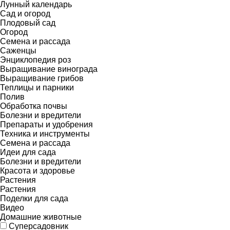
Лунный календарь
Сад и огород
Плодовый сад
Огород
Семена и рассада
Саженцы
Энциклопедия роз
Выращивание винограда
Выращивание грибов
Теплицы и парники
Полив
Обработка почвы
Болезни и вредители
Препараты и удобрения
Техника и инструменты
Семена и рассада
Идеи для сада
Болезни и вредители
Красота и здоровье
Растения
Растения
Поделки для сада
Видео
Домашние животные
Суперсадовник