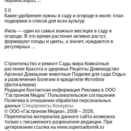
пероноспороз, ...
5
0
Какие удобрения нужны в саду и огороде в июле: план
подкормок и список для всех культур
Июль — один из самых важных месяцев в саду и
огороде. В это время растения активно растут,
формируют плоды и цветы, а значит, нуждаются в
регулярных ...
Строительство и ремонт
Сады мира
Комнатные
растения
Красота и здоровье
Рецепты
Домоводство
Арсенал
Домашние животные
Поделки для сада
Отдых
и развлечения
Болезни и вредители
Фотоблог
(фотогалереи)
Редакция
Контактная информация
Реклама в ООО
"Гастроном Медиа"
Пользовательское соглашение
Политика в отношении обработки персональных
данных
Спецпроекты
Конкурсы
© ООО «Гастроном Медиа», 2008 –
2026.
Перепечатка материалов данного сайта возможна
только с письменного разрешения редакции. При
цитировании ссылка на
www.supersadovnik.ru