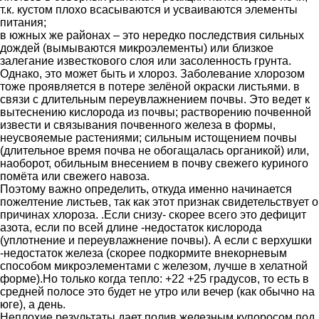
т.к. кустом плохо всасываются и усваиваются элементы
питания;
в южных же районах – это нередко последствия сильных
дождей (вымываются микроэлементы) или близкое
залегание известкового слоя или засоленность грунта.
Однако, это может быть и хлороз. Заболевание хлорозом
тоже проявляется в потере зелёной окраски листьями. в
связи с длительным переувлажнением почвы. Это ведет к
вытеснению кислорода из почвы; растворению почвенной
извести и связывания почвенного железа в формы,
неусвояемые растениями; сильным истощением почвы
(длительное время почва не обогащалась органикой) или,
наоборот, обильным внесением в почву свежего куриного
помёта или свежего навоза.
Поэтому важно определить, откуда именно начинается
пожелтение листьев, так как этот признак свидетельствует о
причинах хлороза. .Если снизу- скорее всего это дефицит
азота, если по всей длине -недостаток кислорода
(уплотнение и переувлажнение почвы). А если с верхушки
-недостаток железа (скорее подкормите внекорневым
способом микроэлементами с железом, лучше в хелатной
форме).Но только когда тепло: +22 +25 градусов, то есть в
средней полосе это будет не утро или вечер (как обычно на
юге), а день.
Неплохие результаты дает полив железным купоросом под