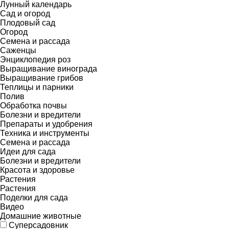
Лунный календарь
Сад и огород
Плодовый сад
Огород
Семена и рассада
Саженцы
Энциклопедия роз
Выращивание винограда
Выращивание грибов
Теплицы и парники
Полив
Обработка почвы
Болезни и вредители
Препараты и удобрения
Техника и инструменты
Семена и рассада
Идеи для сада
Болезни и вредители
Красота и здоровье
Растения
Растения
Поделки для сада
Видео
Домашние животные
Суперсадовник