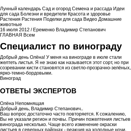
Лунный календарь
Сад и огород
Семена и рассада
Идеи
для сада
Болезни и вредители
Красота и здоровье
Растения
Растения
Поделки для сада
Видео
Домашние
животные
16 июля 2012
/
Еременко Владимир Степанович
ГЛАВНАЯ
Всем
Специалист по винограду
Добрый день Олёна! У меня на винограде в июле стали
желтеть листья. Я не знаю как называется этот сорт, но при
созревании кисти становятся из светло-прозрачно-зелёных,
ярко-темно-бордовыми.
Виноград
ОТВЕТЫ ЭКСПЕРТОВ
Олёна Непомнящая
Добрый день, Владимир Степанович..
Ваш вопрос достаточно часто повторяется. К сожалению,
Вы не указали регион и почвы. Причин пожелтения листьев
винограда несколько. Чаще всего изменение окраски
листьев в северных районах - реакция на холодные ночи,