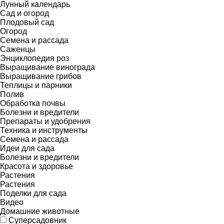
Лунный календарь
Сад и огород
Плодовый сад
Огород
Семена и рассада
Саженцы
Энциклопедия роз
Выращивание винограда
Выращивание грибов
Теплицы и парники
Полив
Обработка почвы
Болезни и вредители
Препараты и удобрения
Техника и инструменты
Семена и рассада
Идеи для сада
Болезни и вредители
Красота и здоровье
Растения
Растения
Поделки для сада
Видео
Домашние животные
Суперсадовник