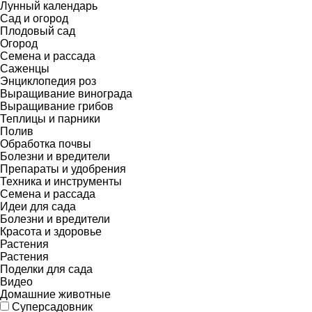
Лунный календарь
Сад и огород
Плодовый сад
Огород
Семена и рассада
Саженцы
Энциклопедия роз
Выращивание винограда
Выращивание грибов
Теплицы и парники
Полив
Обработка почвы
Болезни и вредители
Препараты и удобрения
Техника и инструменты
Семена и рассада
Идеи для сада
Болезни и вредители
Красота и здоровье
Растения
Растения
Поделки для сада
Видео
Домашние животные
Суперсадовник