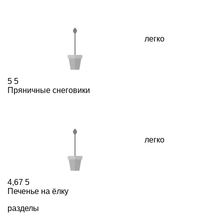
легко
5
5
Пряничные снеговики
легко
4,67
5
Печенье на ёлку
разделы