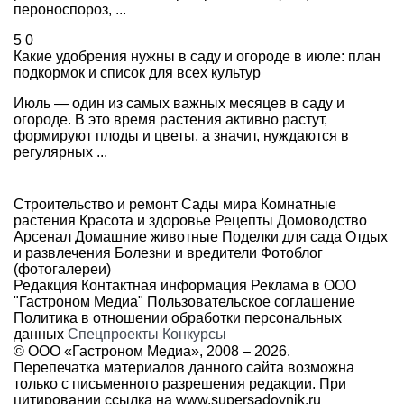
пероноспороз, ...
5
0
Какие удобрения нужны в саду и огороде в июле: план
подкормок и список для всех культур
Июль — один из самых важных месяцев в саду и
огороде. В это время растения активно растут,
формируют плоды и цветы, а значит, нуждаются в
регулярных ...
Строительство и ремонт
Сады мира
Комнатные
растения
Красота и здоровье
Рецепты
Домоводство
Арсенал
Домашние животные
Поделки для сада
Отдых
и развлечения
Болезни и вредители
Фотоблог
(фотогалереи)
Редакция
Контактная информация
Реклама в ООО
"Гастроном Медиа"
Пользовательское соглашение
Политика в отношении обработки персональных
данных
Спецпроекты
Конкурсы
© ООО «Гастроном Медиа», 2008 –
2026.
Перепечатка материалов данного сайта возможна
только с письменного разрешения редакции. При
цитировании ссылка на
www.supersadovnik.ru