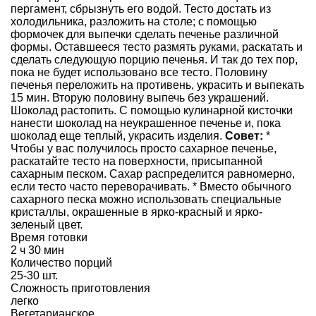
пергамент, сбрызнуть его водой. Тесто достать из
холодильника, разложить на столе; с помощью
формочек для выпечки сделать печенье различной
формы. Оставшееся тесто размять руками, раскатать и
сделать следующую порцию печенья. И так до тех пор,
пока не будет использовано все тесто. Половину
печенья переложить на противень, украсить и выпекать
15 мин. Вторую половину выпечь без украшений.
Шоколад растопить. С помощью кулинарной кисточки
нанести шоколад на неукрашенное печенье и, пока
шоколад еще теплый, украсить изделия.
Совет:
*
Чтобы у вас получилось просто сахарное печенье,
раскатайте тесто на поверхности, присыпанной
сахарным песком. Сахар распределится равномерно,
если тесто часто переворачивать. * Вместо обычного
сахарного песка можно использовать специальные
кристаллы, окрашенные в ярко-красный и ярко-
зеленый цвет.
Время готовки
2 ч 30 мин
Количество порций
25-30 шт.
Сложность приготовления
легко
Вегетарианское