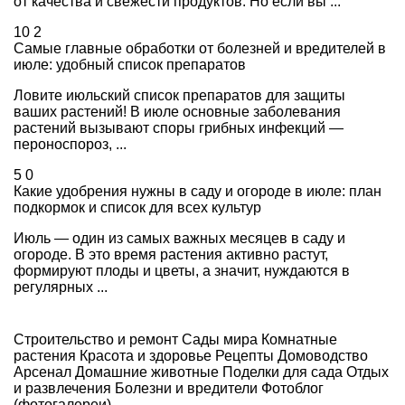
от качества и свежести продуктов. Но если вы ...
10
2
Самые главные обработки от болезней и вредителей в
июле: удобный список препаратов
Ловите июльский список препаратов для защиты
ваших растений! В июле основные заболевания
растений вызывают споры грибных инфекций —
пероноспороз, ...
5
0
Какие удобрения нужны в саду и огороде в июле: план
подкормок и список для всех культур
Июль — один из самых важных месяцев в саду и
огороде. В это время растения активно растут,
формируют плоды и цветы, а значит, нуждаются в
регулярных ...
Строительство и ремонт
Сады мира
Комнатные
растения
Красота и здоровье
Рецепты
Домоводство
Арсенал
Домашние животные
Поделки для сада
Отдых
и развлечения
Болезни и вредители
Фотоблог
(фотогалереи)