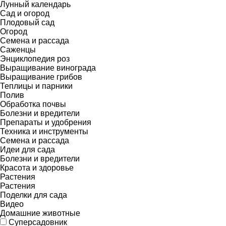
Лунный календарь
Сад и огород
Плодовый сад
Огород
Семена и рассада
Саженцы
Энциклопедия роз
Выращивание винограда
Выращивание грибов
Теплицы и парники
Полив
Обработка почвы
Болезни и вредители
Препараты и удобрения
Техника и инструменты
Семена и рассада
Идеи для сада
Болезни и вредители
Красота и здоровье
Растения
Растения
Поделки для сада
Видео
Домашние животные
Суперсадовник