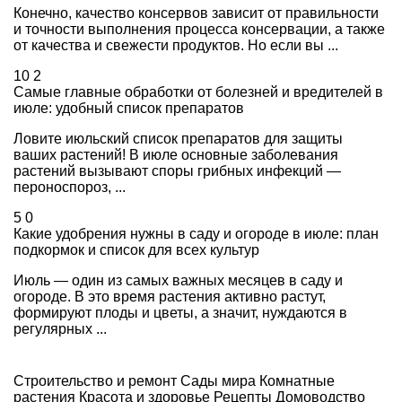
Конечно, качество консервов зависит от правильности
и точности выполнения процесса консервации, а также
от качества и свежести продуктов. Но если вы ...
10
2
Самые главные обработки от болезней и вредителей в
июле: удобный список препаратов
Ловите июльский список препаратов для защиты
ваших растений! В июле основные заболевания
растений вызывают споры грибных инфекций —
пероноспороз, ...
5
0
Какие удобрения нужны в саду и огороде в июле: план
подкормок и список для всех культур
Июль — один из самых важных месяцев в саду и
огороде. В это время растения активно растут,
формируют плоды и цветы, а значит, нуждаются в
регулярных ...
Строительство и ремонт
Сады мира
Комнатные
растения
Красота и здоровье
Рецепты
Домоводство