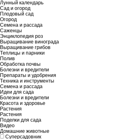
Лунный календарь
Сад и огород
Плодовый сад
Огород
Семена и рассада
Саженцы
Энциклопедия роз
Выращивание винограда
Выращивание грибов
Теплицы и парники
Полив
Обработка почвы
Болезни и вредители
Препараты и удобрения
Техника и инструменты
Семена и рассада
Идеи для сада
Болезни и вредители
Красота и здоровье
Растения
Растения
Поделки для сада
Видео
Домашние животные
Суперсадовник