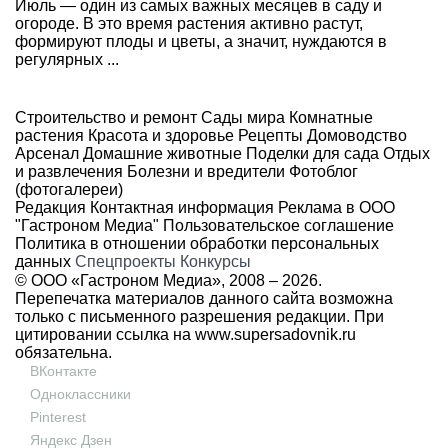
Июль — один из самых важных месяцев в саду и
огороде. В это время растения активно растут,
формируют плоды и цветы, а значит, нуждаются в
регулярных ...
Строительство и ремонт
Сады мира
Комнатные
растения
Красота и здоровье
Рецепты
Домоводство
Арсенал
Домашние животные
Поделки для сада
Отдых
и развлечения
Болезни и вредители
Фотоблог
(фотогалереи)
Редакция
Контактная информация
Реклама в ООО
"Гастроном Медиа"
Пользовательское соглашение
Политика в отношении обработки персональных
данных
Спецпроекты
Конкурсы
© ООО «Гастроном Медиа», 2008 –
2026.
Перепечатка материалов данного сайта возможна
только с письменного разрешения редакции. При
цитировании ссылка на
www.supersadovnik.ru
обязательна.
ВКонтакте
Одноклассники
Pinterest
Яндекс Дзен