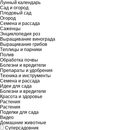
Лунный календарь
Сад и огород
Плодовый сад
Огород
Семена и рассада
Саженцы
Энциклопедия роз
Выращивание винограда
Выращивание грибов
Теплицы и парники
Полив
Обработка почвы
Болезни и вредители
Препараты и удобрения
Техника и инструменты
Семена и рассада
Идеи для сада
Болезни и вредители
Красота и здоровье
Растения
Растения
Поделки для сада
Видео
Домашние животные
Суперсадовник