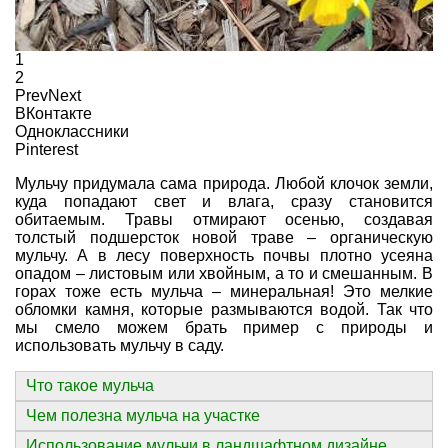
1
2
Prev
Next
ВКонтакте
Одноклассники
Pinterest
Мульчу придумала сама природа. Любой клочок земли,
куда попадают свет и влага, сразу становится
обитаемым. Травы отмирают осенью, создавая
толстый подшерсток новой траве – органическую
мульчу. А в лесу поверхность почвы плотно усеяна
опадом – листовым или хвойным, а то и смешанным. В
горах тоже есть мульча – минеральная! Это мелкие
обломки камня, которые размываются водой. Так что
мы смело можем брать пример с природы и
использовать мульчу в саду.
Что такое мульча
Чем полезна мульча на участке
Использование мульчи в ландшафтном дизайне