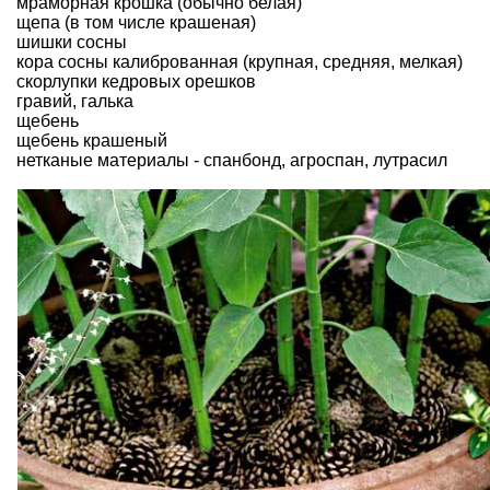
мраморная крошка (обычно белая)
щепа (в том числе крашеная)
шишки
сосны
кора сосны калиброванная (крупная, средняя, мелкая)
скорлупки кедровых орешков
гравий, галька
щебень
щебень крашеный
нетканые материалы - спанбонд, агроспан, лутрасил