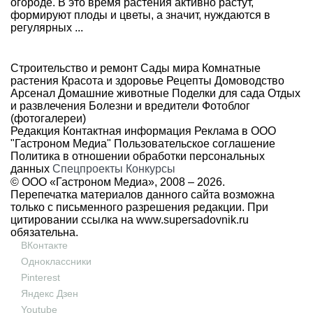
огороде. В это время растения активно растут,
формируют плоды и цветы, а значит, нуждаются в
регулярных ...
Строительство и ремонт
Сады мира
Комнатные
растения
Красота и здоровье
Рецепты
Домоводство
Арсенал
Домашние животные
Поделки для сада
Отдых
и развлечения
Болезни и вредители
Фотоблог
(фотогалереи)
Редакция
Контактная информация
Реклама в ООО
"Гастроном Медиа"
Пользовательское соглашение
Политика в отношении обработки персональных
данных
Спецпроекты
Конкурсы
© ООО «Гастроном Медиа», 2008 –
2026.
Перепечатка материалов данного сайта возможна
только с письменного разрешения редакции. При
цитировании ссылка на
www.supersadovnik.ru
обязательна.
ВКонтакте
Одноклассники
Pinterest
Яндекс Дзен
Youtube