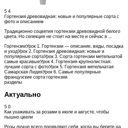
5
4
Гортензия древовидная: новые и популярные сорта с
фото и описанием
Традиционно соцветия гортензии древовидной белого
цвета. Но селекция не стоит на месте и сейчас в ...
Гортензии
Урок
1
.
Гортензии — описание, виды, посадка
и уход
Урок
2
.
Гортензия древовидная: новые и
популярные сорта
Урок
3
.
Сорта гортензии метельчатой
самые красивые
Урок
4
.
Гортензия крупнолистная:
лучшие сорта с фото
Урок
5
.
Гортензия метельчатая
Самарская Лидия
Урок
6
.
Самые популярные
французские сорта гортензии
разделы
Актуально
5
0
Как ухаживать за розами в июле и августе, чтобы
пышно цвели
Розы лучше всего проявляют себя, когда вы берете на