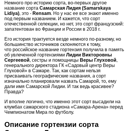
Немного про историю сорта, во-первых другое
название сорта
Самарская Лидия (Samarskaya
Lidiya)
, это -
Rensam
. Но у нас ее все знают именно
под первым названием. И кажется, что сорт
отечественной селекции, но нет, это сорт французский:
запатентован во Франции и России в 2018 г.
Его история трактуется везде немного по-разному, но
большинство источников склоняются к тому,
что российское название гортензия получила в память
об увлеченной гортензиями
Лидии Викторовны
Сергеевой
, сестры и помощницы
Веры Глуховой
,
генерального директора ГК «Садовый центр Веры
Глуховой» в Самаре. Так, как сортам нельзя
присваивать географические названия, а сорт
изначально планировали назвать Самарой, то, ему
дали имя Самарской Лидии. И так ведь красивее?
Правда?
И вполне логично, что именно этот сорт высадили на
клумбах самарского стадиона «Самара-Арена» перед
Чемпионатом Мира по футболу.
Описание гортензии сорта