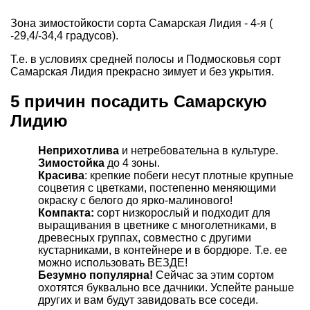
Зона зимостойкости сорта Самарская Лидия - 4-я (
-29,4/-34,4 градусов).
Т.е. в условиях средней полосы и Подмосковья сорт
Самарская Лидия прекрасно зимует и без укрытия.
5 причин посадить Самарскую
Лидию
Неприхотлива
и нетребовательна в культуре.
Зимостойка
до 4 зоны.
Красива
: крепкие побеги несут плотные крупные
соцветия с цветками, постепенно меняющими
окраску с белого до ярко-малинового!
Компакта:
сорт низкорослый и подходит для
выращивания в цветнике с многолетниками, в
древесных группах, совместно с другими
кустарниками, в контейнере и в бордюре. Т.е. ее
можно использовать ВЕЗДЕ!
Безумно популярна!
Сейчас за этим сортом
охотятся буквально все дачники. Успейте раньше
других и вам будут завидовать все соседи.