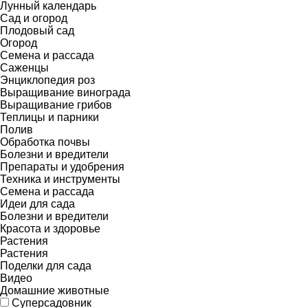
Лунный календарь
Сад и огород
Плодовый сад
Огород
Семена и рассада
Саженцы
Энциклопедия роз
Выращивание винограда
Выращивание грибов
Теплицы и парники
Полив
Обработка почвы
Болезни и вредители
Препараты и удобрения
Техника и инструменты
Семена и рассада
Идеи для сада
Болезни и вредители
Красота и здоровье
Растения
Растения
Поделки для сада
Видео
Домашние животные
Суперсадовник