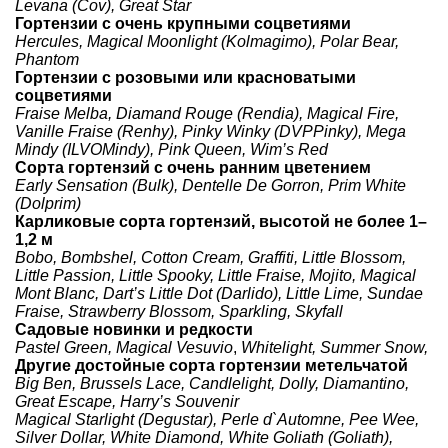
Levana (Cov),
Great Star
Гортензии с очень крупными соцветиями
Hercules
,
Magical Moonlight (Kolmagimo),
Polar Bear,
Phantom
Гортензии с розовыми или красноватыми
соцветиями
Fraise Melba,
Diamand Rouge (Rendia),
Magical Fire,
Vanille Fraise (Renhy),
Pinky Winky (DVPPinky),
Mega
Mindy (ILVOMindy),
Pink Queen,
Wim’s Red
Сорта гортензий с очень ранним цветением
Early Sensation (Bulk),
Dentelle De Gorron,
Prim White
(Dolprim)
Карликовые сорта гортензий, высотой не более 1–
1,2 м
Bobo
,
Bombshel
,
Cotton Cream
,
Graffiti
,
Little Blossom
,
Little Passion
,
Little Spooky
,
Little Fraise
,
Mojito
,
Magical
Mont Blanc
,
Dart’s Little Dot (Darlido)
,
Little Lime
,
Sundae
Fraise
,
Strawberry Blossom
,
Sparkling
,
Skyfall
Садовые новинки и редкости
Pastel Green,
Magical Vesuvio
,
Whitelight
,
Summer Snow
,
Другие достойные сорта гортензии метельчатой
Big Ben,
Brussels Lace
,
Candlelight
,
Dolly
,
Diamantino
,
Great Escape
,
Harry’s Souvenir
Magical Starlight (Degustar),
Perle d`Automne,
Pee Wee,
Silver Dollar,
White Diamond,
White Goliath (Goliath)
,