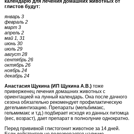
календарю для лечения домашних животных от
глистов будут:
январь 3
февраль 2
март 3
апрель 2
май 1, 31
июнь 30
июль 29
август 28
сентябрь 26
октябрь 26
ноябрь 24
декабрь 24
Анастасия Щукина (ИП Щукина А.В.)
тоже
приверженец лечения домашних животных с
ориентацией на лунный календарь. Она после дачного
сезона обязательно рекомендует профилактическую
дегельминтизацию. Препараты (мельбимакс,
гельмимакс и т.д.) подбирает исходя из данных питомца
(вес, возраст), дает препарат в полнолуние однократно.
Перед прививкой глистогонит животное за 14 дней.
Если действительно подозревается наличие