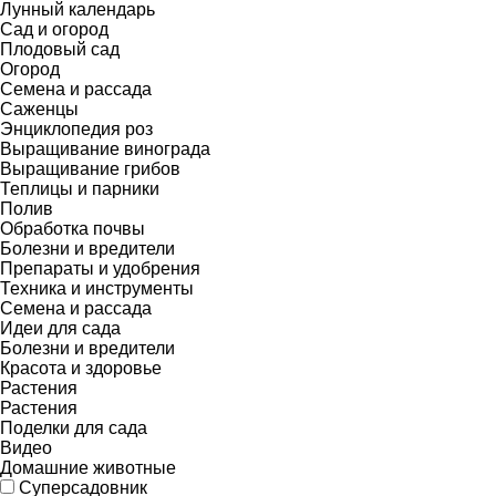
Лунный календарь
Сад и огород
Плодовый сад
Огород
Семена и рассада
Саженцы
Энциклопедия роз
Выращивание винограда
Выращивание грибов
Теплицы и парники
Полив
Обработка почвы
Болезни и вредители
Препараты и удобрения
Техника и инструменты
Семена и рассада
Идеи для сада
Болезни и вредители
Красота и здоровье
Растения
Растения
Поделки для сада
Видео
Домашние животные
Суперсадовник