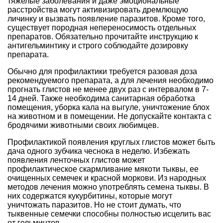
тяжелые заболевания и даже эмоциональные
расстройства могут активизировать дремлющую
личинку и вызвать появление паразитов. Кроме того,
существует породная непереносимость отдельных
препаратов. Обязательно прочитайте инструкцию к
антигельминтику и строго соблюдайте дозировку
препарата.
Обычно для профилактики требуется разовая доза
рекомендуемого препарата, а для лечения необходимо
прогнать глистов не менее двух раз с интервалом в 7-
14 дней. Также необходима санитарная обработка
помещения, уборка кала на выгуле, уничтожение блох
на животном и в помещении. Не допускайте контакта с
бродячими животными своих любимцев.
Профилактикой появления круглых глистов может быть
дача одного зубчика чеснока в неделю. Избежать
появления ленточных глистов может
профилактическое скармливание мякоти тыквы, ее
очищенных семечек и красной моркови. Из народных
методов лечения можно употреблять семена тыквы. В
них содержатся кукурбитины, которые могут
уничтожать паразитов. Но не стоит думать, что
тыквенные семечки способны полностью исцелить вас
от гельминтов.