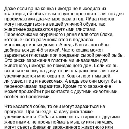
Даже если ваша кошка никогда не выходила из
квартиры, ей обязательно нужно прогонять глистов для
профилактики два-четыре раза в год. Яйца глистов
могут находиться на вашей уличной обуви, так
животные заражаются круглыми глистами.
Переносчиками огуречного цепня являются блохи,
которые часто размножаются в подвалах
многоквартирных домов. А ведь блохи способны
добираться до 4-5 этажей. Часто кошка может
заразиться глистами при поедании сырой речной рыбы.
Это риски заражения глистными инвазиями для
животного, никогда не покидающего дом. Если же вы
вывозите кошку на дачу, то риск заражения глистами
увеличивается многократно. Кошки ловят мышей,
лягушек, птиц и насекомых. А ведь все они могут быть
переносчиками паразитов. Кроме того заражение
может произойти при контакте с другими животными,
особенно бродячими.
Что касается собак, то они могут заразиться на
прогулке. При выезде на дачу риск также
увеличивается. Собаки также контактируют с другими
животными, не прочь поймать мышку или лягушку,
могут съесть фекалии зараженного животного или