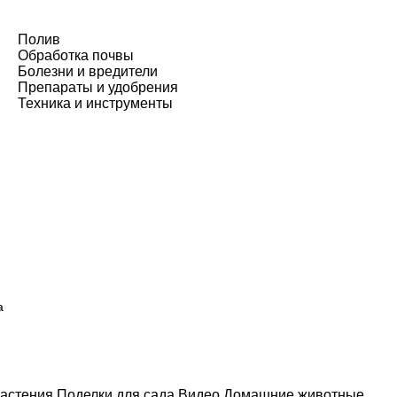
Полив
Обработка почвы
Болезни и вредители
Препараты и удобрения
Техника и инструменты
а
астения
Поделки для сада
Видео
Домашние животные