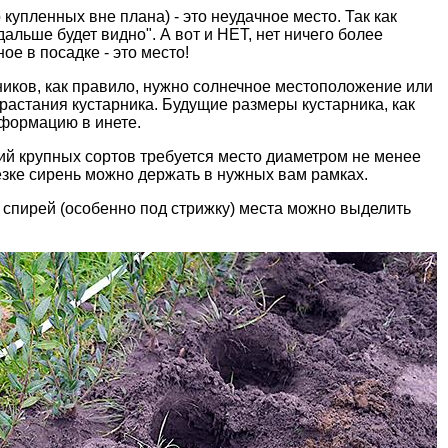
купленных вне плана) - это неудачное место. Так как
дальше будет видно". А вот и НЕТ, нет ничего более
ое в посадке - это место!
ков, как правило, нужно солнечное местоположение или
зрастания кустарника. Будущие размеры кустарника, как
нформацию в инете.
зий крупных сортов требуется место диаметром не менее
езке сирень можно держать в нужных вам рамках.
х спирей (особенно под стрижку) места можно выделить