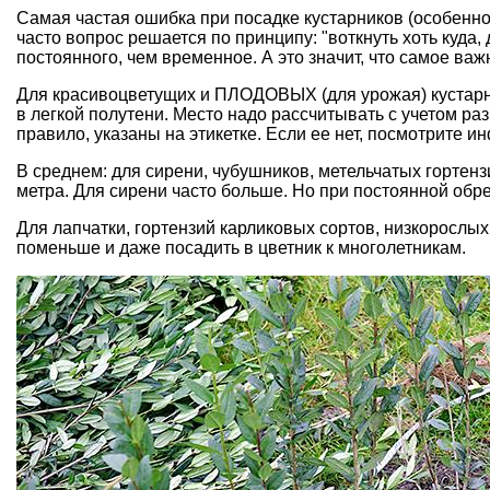
Самая частая ошибка при посадке кустарников (особенно 
часто вопрос решается по принципу: "воткнуть хоть куда, 
постоянного, чем временное. А это значит, что самое важн
Для красивоцветущих и ПЛОДОВЫХ (для урожая) кустарни
в легкой полутени. Место надо рассчитывать с учетом ра
правило, указаны на этикетке. Если ее нет, посмотрите и
В среднем: для сирени, чубушников, метельчатых гортен
метра. Для сирени часто больше. Но при постоянной обр
Для лапчатки, гортензий карликовых сортов, низкорослы
поменьше и даже посадить в цветник к многолетникам.