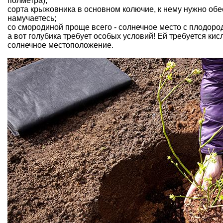
полметра);
сорта
крыжовника
в основном колючие, к нему нужно обес
намучаетесь;
со
смородиной
проще всего - солнечное место с плодоро
а вот
голубика
требует особых условий! Ей требуется кисла
солнечное местоположение.