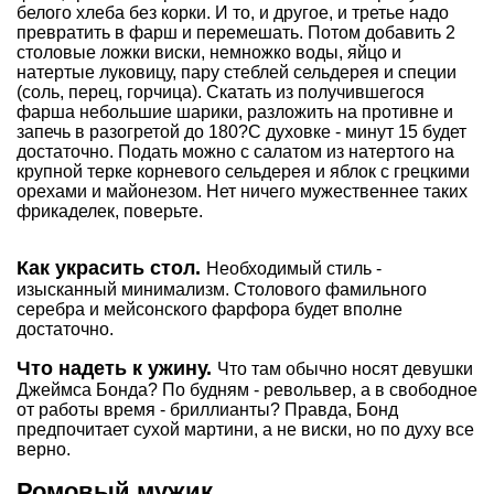
белого хлеба без корки. И то, и другое, и третье надо
превратить в фарш и перемешать. Потом добавить 2
столовые ложки виски, немножко воды, яйцо и
натертые луковицу, пару стеблей сельдерея и специи
(соль, перец, горчица). Скатать из получившегося
фарша небольшие шарики, разложить на противне и
запечь в разогретой до 180?С духовке - минут 15 будет
достаточно. Подать можно с салатом из натертого на
крупной терке корневого сельдерея и яблок с грецкими
орехами и майонезом. Нет ничего мужественнее таких
фрикаделек, поверьте.
Как украсить стол.
Необходимый стиль -
изысканный минимализм. Столового фамильного
серебра и мейсонского фарфора будет вполне
достаточно.
Что надеть к ужину.
Что там обычно носят девушки
Джеймса Бонда? По будням - револьвер, а в свободное
от работы время - бриллианты? Правда, Бонд
предпочитает сухой мартини, а не виски, но по духу все
верно.
Ромовый мужик