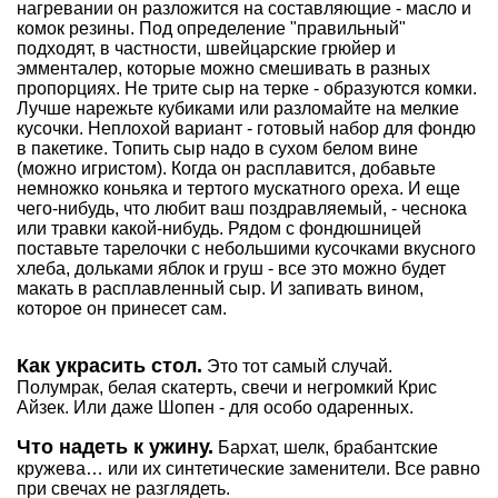
нагревании он разложится на составляющие - масло и
комок резины. Под определение "правильный"
подходят, в частности, швейцарские грюйер и
эмменталер, которые можно смешивать в разных
пропорциях. Не трите сыр на терке - образуются комки.
Лучше нарежьте кубиками или разломайте на мелкие
кусочки. Неплохой вариант - готовый набор для фондю
в пакетике. Топить сыр надо в сухом белом вине
(можно игристом). Когда он расплавится, добавьте
немножко коньяка и тертого мускатного ореха. И еще
чего-нибудь, что любит ваш поздравляемый, - чеснока
или травки какой-нибудь. Рядом с фондюшницей
поставьте тарелочки с небольшими кусочками вкусного
хлеба, дольками яблок и груш - все это можно будет
макать в расплавленный сыр. И запивать вином,
которое он принесет сам.
Как украсить стол.
Это тот самый случай.
Полумрак, белая скатерть, свечи и негромкий Крис
Айзек. Или даже Шопен - для особо одаренных.
Что надеть к ужину.
Бархат, шелк, брабантские
кружева… или их синтетические заменители. Все равно
при свечах не разглядеть.