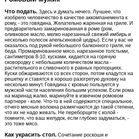
Что подать.
Здесь и думать нечего. Лучшее, что
изобрело человечество в качестве аккомпанемента к
рому, - это говядина. Желательно жаренная на гриле. И
предварительно замаринованная в роме (ром,
оливковое масло, мелко нарезанный свежий имбирь и
несколько полосок апельсиновой цедры). Если у вас не
оказалось под рукой небольшого балконного гриля, не
беда. Промаринованное мясо, нарезанное толстыми,
сантиметров 8-10, кусками, кидается на горячую
сковородку с небольшим количеством масла -
растительного и сливочного в равных пропорциях.
Куски обжариваются со всех сторон, потом кладутся на
решетку и ставятся в хорошо разогретую духовку на
несколько минут. Говядина с кровью пользуется у
мужской части населения большим успехом. Если рома
на маринад жалко, маринуйте в извечном ромовом
партнере - коле. Что-то в ней содержится специальное,
отчего мясные волокна размягчаются до такой степени,
что их не надо жевать. Не переборщите с колой -
помните, что ваш желудок, если глубоко задуматься, -
это тоже мясо.
Как украсить стол.
Сочетание роскоши и