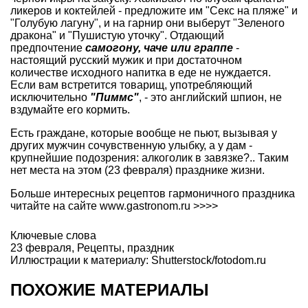
ликеров и коктейлей - предложите им "Секс на пляже" и
"Голубую лагуну", и на гарнир они выберут "Зеленого
дракона" и "Пушистую уточку". Отдающий
предпочтение
самогону, чаче или граппе
-
настоящий русский мужик и при достаточном
количестве исходного напитка в еде не нуждается.
Если вам встретится товарищ, употребляющий
исключительно
"Пиммс"
, - это английский шпион, не
вздумайте его кормить.
Есть граждане, которые вообще не пьют, вызывая у
других мужчин сочувственную улыбку, а у дам -
крупнейшие подозрения: алкоголик в завязке?.. Таким
нет места на этом (23 февраля) празднике жизни.
Больше интересных рецептов гармоничного праздника
читайте на сайте
www.gastronom.ru >>>>
Ключевые слова
23 февраля
,
Рецепты
,
праздник
Иллюстрации к материалу: Shutterstock/fotodom.ru
ПОХОЖИЕ МАТЕРИАЛЫ