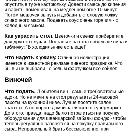
опустить в ту же кастрюльку. Довести смесь до кипения
и варить, помешивая, на медленном огне 10 минут.
Потом мешочек вынуть и добавить столовую ложку
сливочного масла. Подавать соус очень горячим - с
холодным языком.
Как украсить стол.
Цветочки и свечки приберегите
для другого случая. Поставьте на стол побольше пива и
табличку: "В холодильнике есть еще!"
Что надеть к ужину.
Отличная иллюстрация
имеется в известной рекламе пивного праздника. Что
бы вы ни выбрали - с белым фартучком все сойдет.
Виночей
Что подать.
Любители вин - самые требовательные
едоки. Но не мечите на стол результаты 24-часовой
пахоты на кухонной ниве. Лучше посетите салон
красоты. А по дороге домой загляните в супермаркет.
До этого, правда, надо было потратиться на покупку
оборудования для швейцарской забавы фондю - чтобы
теперь регулярно разоряться на покупку правильного
сыра. Неправильный брать бессмысленно: при