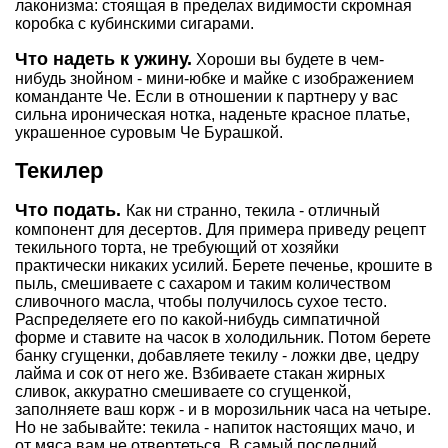
лаконизма: стоящая в пределах видимости скромная
коробка с кубинскими сигарами.
Что надеть к ужину.
Хороши вы будете в чем-
нибудь знойном - мини-юбке и майке с изображением
команданте Че. Если в отношении к партнеру у вас
сильна ироническая нотка, наденьте красное платье,
украшенное суровым Че Бурашкой.
Текилер
Что подать.
Как ни странно, текила - отличный
компонент для десертов. Для примера приведу рецепт
текильного торта, не требующий от хозяйки
практически никаких усилий. Берете печенье, крошите в
пыль, смешиваете с сахаром и таким количеством
сливочного масла, чтобы получилось сухое тесто.
Распределяете его по какой-нибудь симпатичной
форме и ставите на часок в холодильник. Потом берете
банку сгущенки, добавляете текилу - ложки две, цедру
лайма и сок от него же. Взбиваете стакан жирных
сливок, аккуратно смешиваете со сгущенкой,
заполняете ваш корж - и в морозильник часа на четыре.
Но не забывайте: текила - напиток настоящих мачо, и
от мяса вам не отвертеться. В самый последний