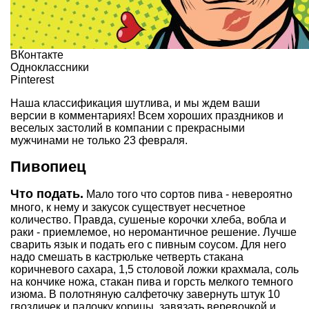
ВКонтакте
Одноклассники
Pinterest
Наша классификация шутлива, и мы ждем ваши
версии в комментариях! Всем хороших праздников и
веселых застолий в компании с прекрасными
мужчинами не только 23 февраля.
Пивопиец
Что подать.
Мало того что сортов пива - невероятно
много, к нему и закусок существует несчетное
количество. Правда, сушеные корочки хлеба, вобла и
раки - приемлемое, но неромантичное решение. Лучше
сварить язык и подать его с пивным соусом. Для него
надо смешать в кастрюльке четверть стакана
коричневого сахара, 1,5 столовой ложки крахмала, соль
на кончике ножа, стакан пива и горсть мелкого темного
изюма. В полотняную салфеточку завернуть штук 10
гвоздичек и палочку корицы, завязать веревочкой и