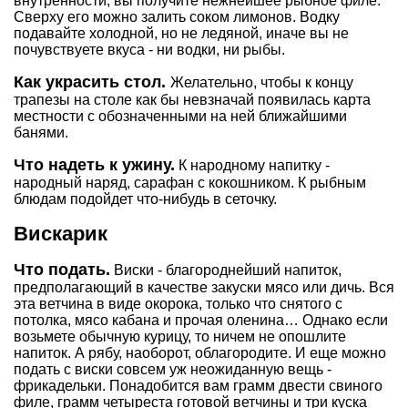
внутренности, вы получите нежнейшее рыбное филе.
Сверху его можно залить соком лимонов. Водку
подавайте холодной, но не ледяной, иначе вы не
почувствуете вкуса - ни водки, ни рыбы.
Как украсить стол.
Желательно, чтобы к концу
трапезы на столе как бы невзначай появилась карта
местности с обозначенными на ней ближайшими
банями.
Что надеть к ужину.
К народному напитку -
народный наряд, сарафан с кокошником. К рыбным
блюдам подойдет что-нибудь в сеточку.
Вискарик
Что подать.
Виски - благороднейший напиток,
предполагающий в качестве закуски мясо или дичь. Вся
эта ветчина в виде окорока, только что снятого с
потолка, мясо кабана и прочая оленина… Однако если
возьмете обычную курицу, то ничем не опошлите
напиток. А рябу, наоборот, облагородите. И еще можно
подать с виски совсем уж неожиданную вещь -
фрикадельки. Понадобится вам грамм двести свиного
филе, грамм четыреста готовой ветчины и три куска