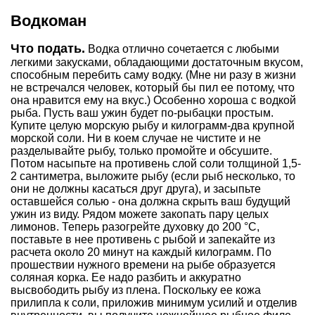
Водкоман
Что подать.
Водка отлично сочетается с любыми
легкими закусками, обладающими достаточным вкусом,
способным перебить саму водку. (Мне ни разу в жизни
не встречался человек, который бы пил ее потому, что
она нравится ему на вкус.) Особенно хороша с водкой
рыба. Пусть ваш ужин будет по-рыбацки простым.
Купите целую морскую рыбу и килограмм-два крупной
морской соли. Ни в коем случае не чистите и не
разделывайте рыбу, только промойте и обсушите.
Потом насыпьте на противень слой соли толщиной 1,5-
2 сантиметра, выложите рыбу (если рыб несколько, то
они не должны касаться друг друга), и засыпьте
оставшейся солью - она должна скрыть ваш будущий
ужин из виду. Рядом можете закопать пару целых
лимонов. Теперь разогрейте духовку до 200 °С,
поставьте в нее противень с рыбой и запекайте из
расчета около 20 минут на каждый килограмм. По
прошествии нужного времени на рыбе образуется
соляная корка. Ее надо разбить и аккуратно
высвободить рыбу из плена. Поскольку ее кожа
прилипла к соли, приложив минимум усилий и отделив