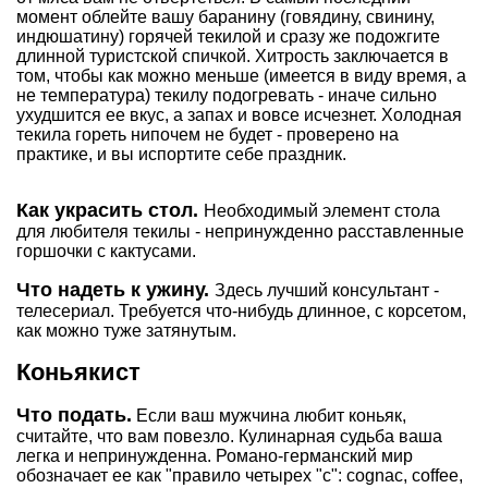
момент облейте вашу баранину (говядину, свинину,
индюшатину) горячей текилой и сразу же подожгите
длинной туристской спичкой. Хитрость заключается в
том, чтобы как можно меньше (имеется в виду время, а
не температура) текилу подогревать - иначе сильно
ухудшится ее вкус, а запах и вовсе исчезнет. Холодная
текила гореть нипочем не будет - проверено на
практике, и вы испортите себе праздник.
Как украсить стол.
Необходимый элемент стола
для любителя текилы - непринужденно расставленные
горшочки с кактусами.
Что надеть к ужину.
Здесь лучший консультант -
телесериал. Требуется что-нибудь длинное, с корсетом,
как можно туже затянутым.
Коньякист
Что подать.
Если ваш мужчина любит коньяк,
считайте, что вам повезло. Кулинарная судьба ваша
легка и непринужденна. Романо-германский мир
обозначает ее как "правило четырех "с": cognac, coffee,