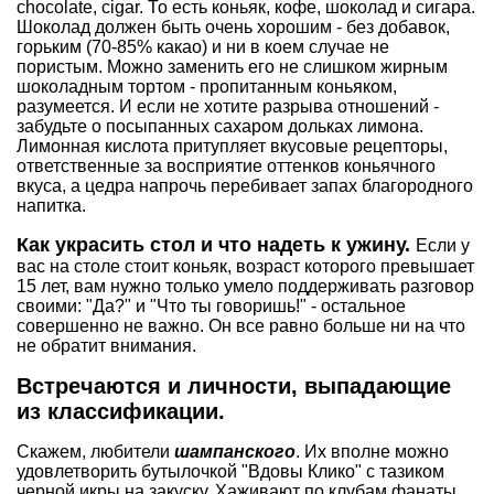
chocolate, cigar. То есть коньяк, кофе, шоколад и сигара.
Шоколад должен быть очень хорошим - без добавок,
горьким (70-85% какао) и ни в коем случае не
пористым. Можно заменить его не слишком жирным
шоколадным тортом - пропитанным коньяком,
разумеется. И если не хотите разрыва отношений -
забудьте о посыпанных сахаром дольках лимона.
Лимонная кислота притупляет вкусовые рецепторы,
ответственные за восприятие оттенков коньячного
вкуса, а цедра напрочь перебивает запах благородного
напитка.
Как украсить стол и что надеть к ужину.
Если у
вас на столе стоит коньяк, возраст которого превышает
15 лет, вам нужно только умело поддерживать разговор
своими: "Да?" и "Что ты говоришь!" - остальное
совершенно не важно. Он все равно больше ни на что
не обратит внимания.
Встречаются и личности, выпадающие
из классификации.
Скажем, любители
шампанского
. Их вполне можно
удовлетворить бутылочкой "Вдовы Клико" с тазиком
черной икры на закуску. Хаживают по клубам фанаты