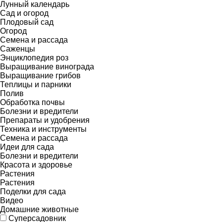
Лунный календарь
Сад и огород
Плодовый сад
Огород
Семена и рассада
Саженцы
Энциклопедия роз
Выращивание винограда
Выращивание грибов
Теплицы и парники
Полив
Обработка почвы
Болезни и вредители
Препараты и удобрения
Техника и инструменты
Семена и рассада
Идеи для сада
Болезни и вредители
Красота и здоровье
Растения
Растения
Поделки для сада
Видео
Домашние животные
Суперсадовник