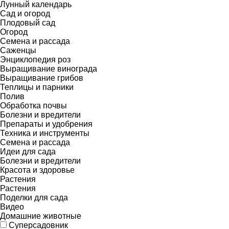
Лунный календарь
Сад и огород
Плодовый сад
Огород
Семена и рассада
Саженцы
Энциклопедия роз
Выращивание винограда
Выращивание грибов
Теплицы и парники
Полив
Обработка почвы
Болезни и вредители
Препараты и удобрения
Техника и инструменты
Семена и рассада
Идеи для сада
Болезни и вредители
Красота и здоровье
Растения
Растения
Поделки для сада
Видео
Домашние животные
Суперсадовник